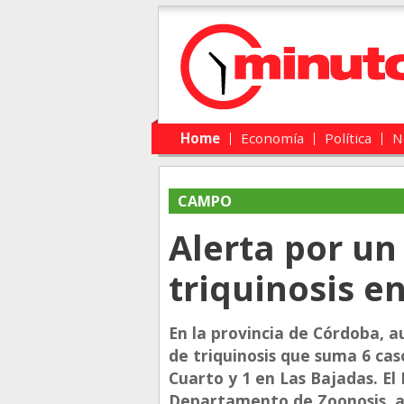
Main menu
Skip to primary content
Skip to secondary content
Home
Economía
Política
N
CAMPO
Alerta por un
triquinosis e
En la provincia de Córdoba, a
de triquinosis que suma 6 cas
Cuarto y 1 en Las Bajadas. El 
Departamento de Zoonosis, ac