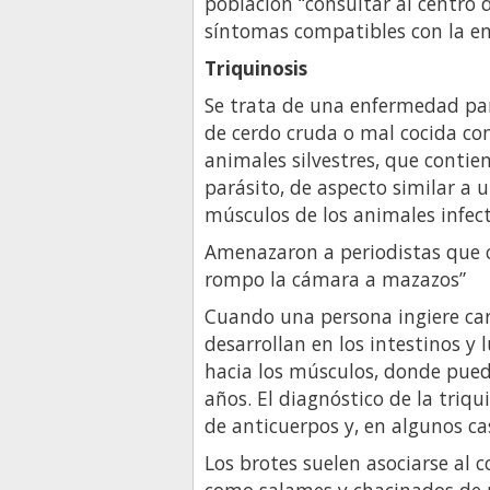
población “consultar al centro 
síntomas compatibles con la e
Triquinosis
Se trata de una enfermedad par
de cerdo cruda o mal cocida c
animales silvestres, que contien
parásito, de aspecto similar a 
músculos de los animales infec
Amenazaron a periodistas que c
rompo la cámara a mazazos”
Cuando una persona ingiere car
desarrollan en los intestinos y
hacia los músculos, donde pue
años. El diagnóstico de la triqu
de anticuerpos y, en algunos ca
Los brotes suelen asociarse al 
como salames y chacinados de p