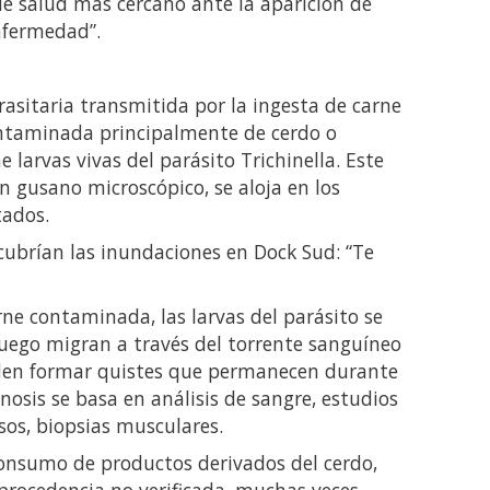
de salud más cercano ante la aparición de
nfermedad”.
asitaria transmitida por la ingesta de carne
ontaminada principalmente de cerdo o
e larvas vivas del parásito Trichinella. Este
un gusano microscópico, se aloja en los
tados.
ubrían las inundaciones en Dock Sud: “Te
ne contaminada, las larvas del parásito se
 luego migran a través del torrente sanguíneo
den formar quistes que permanecen durante
inosis se basa en análisis de sangre, estudios
sos, biopsias musculares.
consumo de productos derivados del cerdo,
rocedencia no verificada, muchas veces