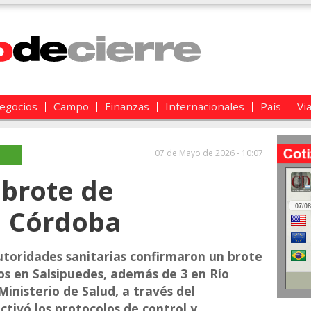
egocios
Campo
Finanzas
Internacionales
País
Vi
07 de Mayo de 2026 - 10:07
 brote de
n Córdoba
utoridades sanitarias confirmaron un brote
os en Salsipuedes, además de 3 en Río
Ministerio de Salud, a través del
tivó los protocolos de control y