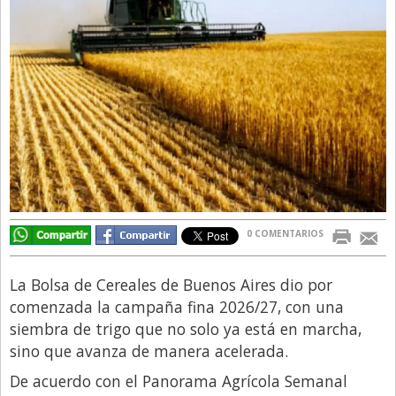
Directivos
Ecología y Ambiente
Economía
El Experto
El Innovador
El Precio Que Yo Ví
Entrevista
0 COMENTARIOS
Entrevista Exclusiva
Finanzas
La Bolsa de Cereales de Buenos Aires dio por
Gastronomia
comenzada la campaña fina 2026/27, con una
siembra de trigo que no solo ya está en marcha,
Internacionales
sino que avanza de manera acelerada.
La Opinión del Director
De acuerdo con el Panorama Agrícola Semanal
Legales