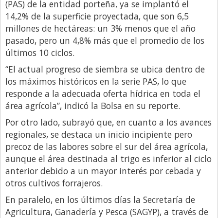
(PAS) de la entidad porteña, ya se implantó el
Libro de Quejas
14,2% de la superficie proyectada, que son 6,5
millones de hectáreas: un 3% menos que el año
Medios
pasado, pero un 4,8% más que el promedio de los
Millonarios
últimos 10 ciclos.
Minuto Lanzamiento
“El actual progreso de siembra se ubica dentro de
los máximos históricos en la serie PAS, lo que
Negocios
responde a la adecuada oferta hídrica en toda el
Opinion
área agrícola”, indicó la Bolsa en su reporte.
País
Por otro lado, subrayó que, en cuanto a los avances
regionales, se destaca un inicio incipiente pero
Política
precoz de las labores sobre el sur del área agrícola,
Publicidad y Marketing
aunque el área destinada al trigo es inferior al ciclo
Real Estate y Propiedades
anterior debido a un mayor interés por cebada y
otros cultivos forrajeros.
Responsabilidad Social
En paralelo, en los últimos días la Secretaría de
Salidas
Agricultura, Ganadería y Pesca (SAGYP), a través de