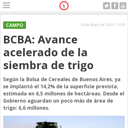
Home
A Motor
CAMPO
29 de Mayo de 2026 - 13:03
Jueves 06.08.2026
BCBA: Avance
Alerta
Anticipo
acelerado de la
Campo
siembra de trigo
Carrera & Emprendedores
Club House
Según la Bolsa de Cereales de Buenos Aires, ya
Coleccionistas
se implantó el 14,2% de la superficie prevista,
estimada en 6,5 millones de hectáreas. Desde el
Con Estilo
Gobierno aguardan un poco más de área de
De Bolsillo
trigo: 6,6 millones.
Diarios de Argentina
Diarios del Mundo