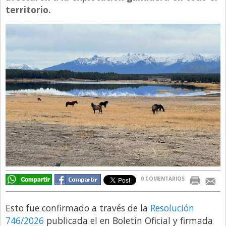
territorio.
Directivos
Ecología y Ambiente
Economía
El Experto
El Innovador
El Precio Que Yo Ví
Entrevista
Entrevista Exclusiva
Finanzas
Gastronomia
0 COMENTARIOS
Internacionales
La Opinión del Director
Esto fue confirmado a través de la
Resolución
746/2026
publicada el en Boletín Oficial y firmada
Legales