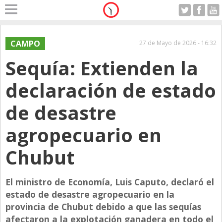
Home
A Motor
CAMPO
27 de Mayo de 2026 - 16:32
Viernes 07.08.2026
Sequía: Extienden la
Alerta
Anticipo
declaración de estado
Campo
de desastre
Carrera & Emprendedores
agropecuario en
Club House
Coleccionistas
Chubut
Con Estilo
El ministro de Economía, Luis Caputo, declaró el
De Bolsillo
estado de desastre agropecuario en la
Diarios de Argentina
provincia de Chubut debido a que las sequías
Diarios del Mundo
afectaron a la explotación ganadera en todo el