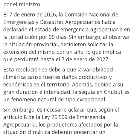
por el ministro.
Libro de Quejas
El 7 de enero de 2026, la Comisión Nacional de
Medios
Emergencias y Desastres Agropecuarios había
declarado el estado de emergencia agropecuaria en
Millonarios
la jurisdicción por 90 días. Sin embargo, al observar
Minuto Lanzamiento
la situación provincial, decidieron solicitar la
Negocios
extensión del mismo por un año, lo que implica
que perdurará hasta el 7 de enero de 2027.
Opinion
Esta resolución se debe a que la variabilidad
País
climática causó fuertes daños productivos y
Política
económicos en el territorio. Además, debido a su
gran duración e intensidad, la sequía en Chubut es
Publicidad y Marketing
un fenómeno natural de tipo excepcional.
Real Estate y Propiedades
Sin embargo, es necesario aclarar que, según el
Responsabilidad Social
artículo 8 de la Ley 26.509 de Emergencia
Agropecuaria, los productores afectados por la
Salidas
situación climática deberán presentar un