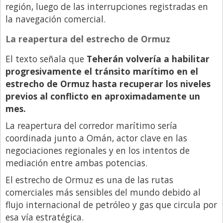
región, luego de las interrupciones registradas en
Libro de Quejas
la navegación comercial.
Medios
La reapertura del estrecho de Ormuz
Millonarios
El texto señala que
Teherán volvería a habilitar
Minuto Lanzamiento
progresivamente el tránsito marítimo en el
estrecho de Ormuz hasta recuperar los niveles
Negocios
previos al conflicto en aproximadamente un
Opinion
mes.
País
La reapertura del corredor marítimo sería
coordinada junto a Omán, actor clave en las
Política
negociaciones regionales y en los intentos de
Publicidad y Marketing
mediación entre ambas potencias.
Real Estate y Propiedades
El estrecho de Ormuz es una de las rutas
Responsabilidad Social
comerciales más sensibles del mundo debido al
flujo internacional de petróleo y gas que circula por
Salidas
esa vía estratégica.