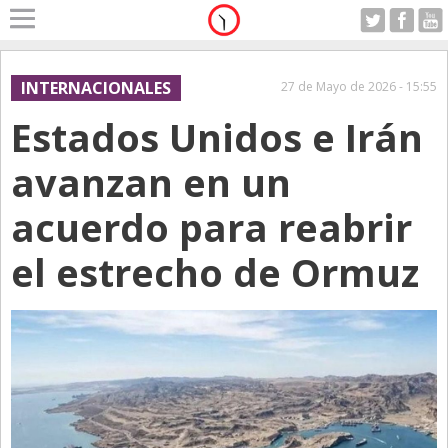
Home
A Motor
INTERNACIONALES
27 de Mayo de 2026 - 15:55
Jueves 06.08.2026
Estados Unidos e Irán
Alerta
Anticipo
avanzan en un
Campo
acuerdo para reabrir
Carrera & Emprendedores
el estrecho de Ormuz
Club House
Coleccionistas
Con Estilo
De Bolsillo
Diarios de Argentina
Diarios del Mundo