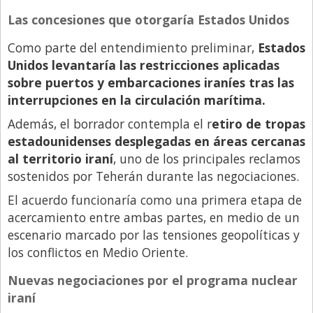
Santa Fe
Las concesiones que otorgaría Estados Unidos
Show Business
Como parte del entendimiento preliminar,
Estados
Sociedad
Unidos levantaría las restricciones aplicadas
Tecnología
sobre puertos y embarcaciones iraníes tras las
interrupciones en la circulación marítima.
Tendencias
Además, el borrador contempla el r
etiro de tropas
Viajes
estadounidenses desplegadas en áreas cercanas
al territorio iraní
, uno de los principales reclamos
sostenidos por Teherán durante las negociaciones.
El acuerdo funcionaría como una primera etapa de
acercamiento entre ambas partes, en medio de un
escenario marcado por las tensiones geopolíticas y
los conflictos en Medio Oriente.
Nuevas negociaciones por el programa nuclear
iraní