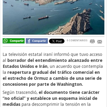
Directivos
Ecología y Ambiente
Economía
El Experto
El Innovador
0 COMENTARIOS
El Precio Que Yo Ví
La televisión estatal iraní informó que tuvo acceso
Entrevista
al
borrador del entendimiento alcanzado entre
Entrevista Exclusiva
Estados Unidos e Irán
, un acuerdo que contempla
la
reapertura gradual del tráfico comercial en
Finanzas
el estrecho de Ormuz a cambio de una serie de
Gastronomia
concesiones por parte de Washington.
Internacionales
Según trascendió,
el documento tiene carácter
La Opinión del Director
“no oficial” y establece un esquema inicial de
medidas
para descomprimir la tensión en la
Legales