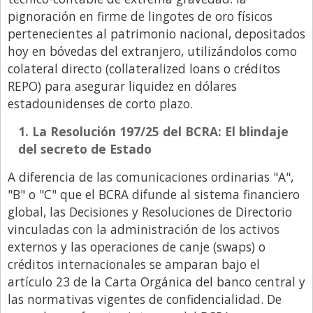
Santa Fe
pignoración en firme de lingotes de oro físicos
Show Business
pertenecientes al patrimonio nacional, depositados
hoy en bóvedas del extranjero, utilizándolos como
Sociedad
colateral directo (
collateralized loans o créditos
Tecnología
REPO) para asegurar liquidez en dólares
Tendencias
estadounidenses de corto plazo.
Viajes
1. La Resolución 197/25 del BCRA: El blindaje
del secreto de Estado
A diferencia de las comunicaciones ordinarias "A",
"B" o "C" que el BCRA difunde al sistema financiero
global, las Decisiones y Resoluciones de Directorio
vinculadas con la administración de los activos
externos y las operaciones de canje (
swaps) o
créditos internacionales se amparan bajo el
artículo 23 de la Carta Orgánica del banco central y
las normativas vigentes de confidencialidad. De