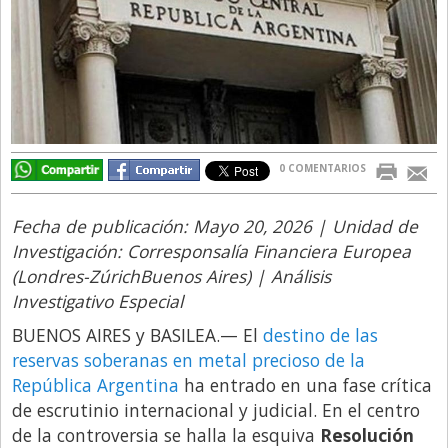
Directivos
Ecología y Ambiente
Economía
El Experto
El Innovador
0 COMENTARIOS
El Precio Que Yo Ví
Fecha de publicación: Mayo 20, 2026 | Unidad de
Entrevista
Investigación: Corresponsalía Financiera Europea
Entrevista Exclusiva
(Londres-ZúrichBuenos Aires) | Análisis
Investigativo Especial
Finanzas
BUENOS AIRES y BASILEA.
— El
destino de las
Gastronomia
reservas soberanas en metal precioso de la
Internacionales
República Argentina
ha entrado en una fase crítica
La Opinión del Director
de escrutinio internacional y judicial. En el centro
de la controversia se halla la esquiva
Resolución
Legales