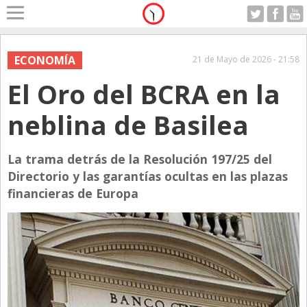
Home
A Motor
ECONOMÍA
21 de Mayo de 2026 - 21:58
Sabado 08.08.2026
El Oro del BCRA en la
Alerta
Anticipo
neblina de Basilea
Campo
Carrera & Emprendedores
La trama detrás de la Resolución 197/25 del
Directorio y las garantías ocultas en las plazas
Club House
financieras de Europa
Coleccionistas
Con Estilo
De Bolsillo
Diarios de Argentina
Diarios del Mundo