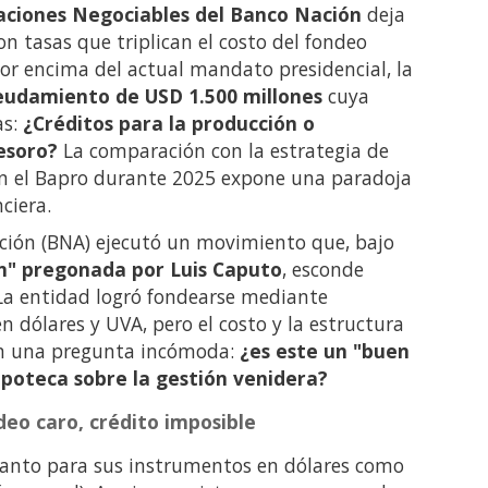
aciones Negociables del Banco Nación
deja
on tasas que triplican el costo del fondeo
por encima del actual mandato presidencial, la
udamiento de USD 1.500 millones
cuya
as:
¿Créditos para la producción o
Tesoro?
La comparación con la estrategia de
f en el Bapro durante 2025 expone una paradoja
ciera.
ción (BNA) ejecutó un movimiento que, bajo
n" pregonada por Luis Caputo
, esconde
 La entidad logró fondearse mediante
n dólares y UVA, pero el costo y la estructura
n una pregunta incómoda:
¿es este un "buen
ipoteca sobre la gestión venidera?
deo caro, crédito imposible
tanto para sus instrumentos en dólares como