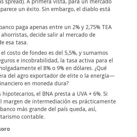
ás spread). A primera vista, para un mercado
 parece un éxito. Sin embargo, el diablo está
l banco paga apenas entre un 2% y 2,75% TEA
s ahorristas, decide salir al mercado de
de esa tasa.
i el costo de fondeo es del 5,5%, y sumamos
eguros e incobrabilidad, la tasa activa para el
 holgadamente el 8% o 9% en dólares. ¿Qué
ra del agro exportador de elite o la energía—
financiero en moneda dura?
s hipotecarios, el BNA presta a UVA + 6%. Si
el margen de intermediación es prácticamente
l banco más grande del país queda, así,
ntarismo contable.
soro