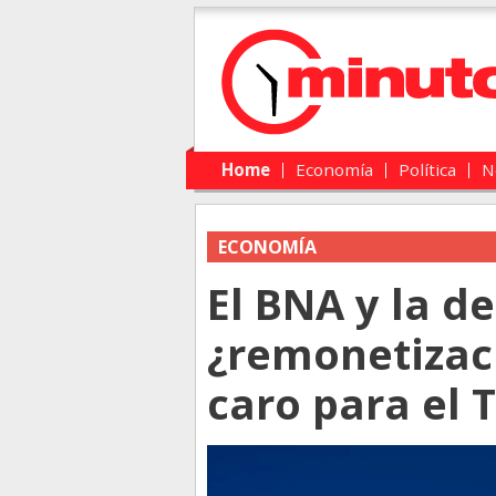
Main menu
Skip to primary content
Skip to secondary content
Home
Economía
Política
N
ECONOMÍA
El BNA y la d
¿remonetizac
caro para el 