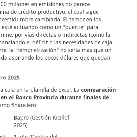
500 millones en emisiones no parece
a de crédito productivo, el cual sigue
incertidumbre cambiaria. El temor en los
BNA esté actuando como un "puente" para
mine, por vías directas o indirectas (como la
anciando el déficit o las necesidades de caja
urre, la "remonetización" no sería más que un
tado aspirando los pocos dólares que quedan
ro 2025
a cola en la planilla de Excel. La
comparación
f en el Banco Provincia durante finales de
ismo financiero:
Bapro (Gestión Kicillof
)
2025)
st-
1 año (Dentro del