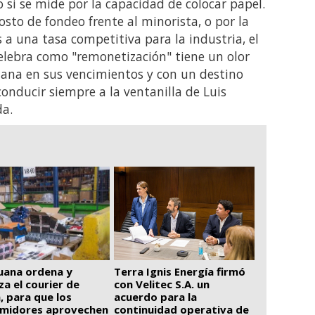
o si se mide por la capacidad de colocar papel.
costo de fondeo frente al minorista, o por la
 a una tasa competitiva para la industria, el
celebra como "remonetización" tiene un olor
lejana en sus vencimientos y con un destino
onducir siempre a la ventanilla de Luis
da.
uana ordena y
Terra Ignis Energía firmó
iza el courier de
con Velitec S.A. un
, para que los
acuerdo para la
midores aprovechen
continuidad operativa de