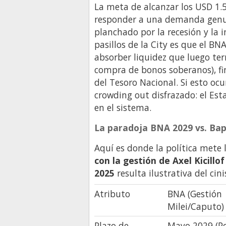
La meta de alcanzar los USD 1.
responder a una demanda genuin
planchado por la recesión y la 
pasillos de la City es que el 
absorber liquidez que luego ter
compra de bonos soberanos), fin
del Tesoro Nacional. Si esto oc
crowding out disfrazado: el Es
en el sistema.
La paradoja BNA 2029 vs. Bap
Aquí es donde la política mete l
con la gestión de Axel Kicillo
2025
resulta ilustrativa del cin
Atributo
BNA (Gestión
Milei/Caputo
Plazo de
Mayo 2029 (Po