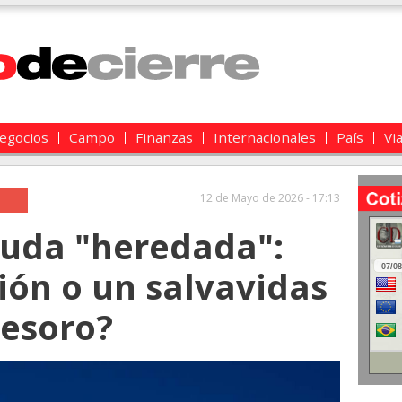
egocios
Campo
Finanzas
Internacionales
País
Vi
12 de Mayo de 2026 - 17:13
euda "heredada":
ión o un salvavidas
Tesoro?