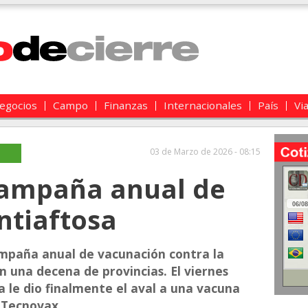
egocios
Campo
Finanzas
Internacionales
País
Vi
03 de Marzo de 2026 - 08:15
campaña anual de
ntiaftosa
ampaña anual de vacunación contra la
en una decena de provincias. El viernes
 le dio finalmente el aval a una vacuna
 Tecnovax.