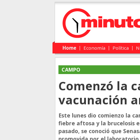
Main menu
Skip to primary content
Skip to secondary content
Home
Economía
Política
N
CAMPO
Comenzó la 
vacunación a
Este lunes dio comienzo la c
fiebre aftosa y la brucelosis 
pasado, se conoció que Senasa
promovida por el laboratorio