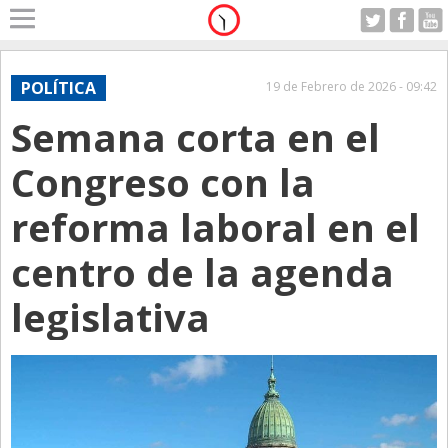
Home
A Motor
POLÍTICA
19 de Febrero de 2026 - 09:42
Viernes 07.08.2026
Semana corta en el
Alerta
Anticipo
Congreso con la
Campo
reforma laboral en el
Carrera & Emprendedores
centro de la agenda
Club House
Coleccionistas
legislativa
Con Estilo
De Bolsillo
Diarios de Argentina
Diarios del Mundo