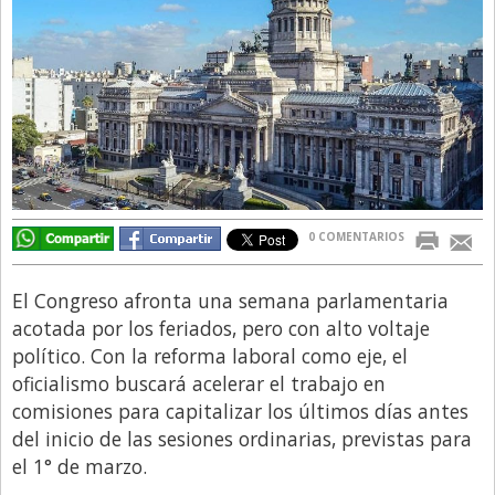
Directivos
Ecología y Ambiente
Economía
El Experto
El Innovador
El Precio Que Yo Ví
0 COMENTARIOS
Entrevista
Entrevista Exclusiva
El Congreso afronta una semana parlamentaria
acotada por los feriados, pero con alto voltaje
Finanzas
político. Con la reforma laboral como eje, el
Gastronomia
oficialismo buscará acelerar el trabajo en
comisiones para capitalizar los últimos días antes
Internacionales
del inicio de las sesiones ordinarias, previstas para
La Opinión del Director
el 1° de marzo.
Legales