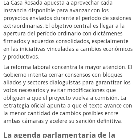
La Casa Rosada apuesta a aprovechar cada
Libro de Quejas
instancia disponible para avanzar con los
proyectos enviados durante el período de sesiones
Medios
extraordinarias. El objetivo central es llegar a la
Millonarios
apertura del período ordinario con dictámenes
firmados y acuerdos consolidados, especialmente
Minuto Lanzamiento
en las iniciativas vinculadas a cambios económicos
Negocios
y productivos.
Opinion
La reforma laboral concentra la mayor atención. El
Gobierno intenta cerrar consensos con bloques
País
aliados y sectores dialoguistas para garantizar los
Política
votos necesarios y evitar modificaciones que
Publicidad y Marketing
obliguen a que el proyecto vuelva a comisión. La
estrategia oficial apunta a que el texto avance con
Real Estate y Propiedades
la menor cantidad de cambios posibles entre
Responsabilidad Social
ambas cámaras y acelere su sanción definitiva.
Salidas
La agenda parlamentaria de la