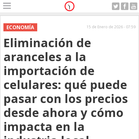
Home
A Motor
ECONOMÍA
15 de Enero de 2026 - 07:59
Jueves 06.08.2026
Eliminación de
Alerta
Anticipo
aranceles a la
Campo
importación de
Carrera & Emprendedores
celulares: qué puede
Club House
Coleccionistas
pasar con los precios
Con Estilo
desde ahora y cómo
De Bolsillo
impacta en la
Diarios de Argentina
Diarios del Mundo