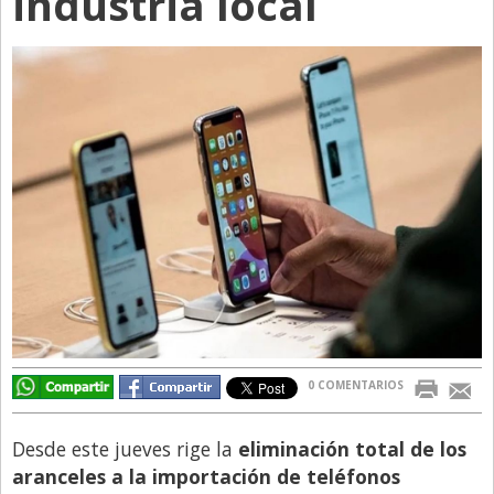
industria local
Directivos
Ecología y Ambiente
Economía
El Experto
El Innovador
El Precio Que Yo Ví
Entrevista
Entrevista Exclusiva
Finanzas
Gastronomia
0 COMENTARIOS
Internacionales
Desde este jueves rige la
eliminación total de los
La Opinión del Director
aranceles a la importación de teléfonos
Legales