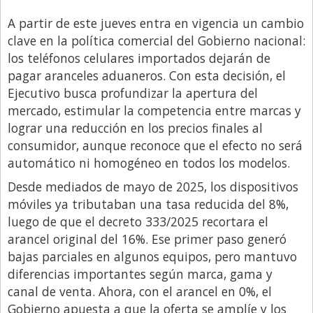
Santa Fe
A partir de este jueves entra en vigencia un cambio
Show Business
clave en la política comercial del Gobierno nacional:
Sociedad
los teléfonos celulares importados dejarán de
pagar aranceles aduaneros. Con esta decisión, el
Tecnología
Ejecutivo busca profundizar la apertura del
Tendencias
mercado, estimular la competencia entre marcas y
Viajes
lograr una reducción en los precios finales al
consumidor, aunque reconoce que el efecto no será
automático ni homogéneo en todos los modelos.
Desde mediados de mayo de 2025, los dispositivos
móviles ya tributaban una tasa reducida del 8%,
luego de que el decreto 333/2025 recortara el
arancel original del 16%. Ese primer paso generó
bajas parciales en algunos equipos, pero mantuvo
diferencias importantes según marca, gama y
canal de venta. Ahora, con el arancel en 0%, el
Gobierno apuesta a que la oferta se amplíe y los