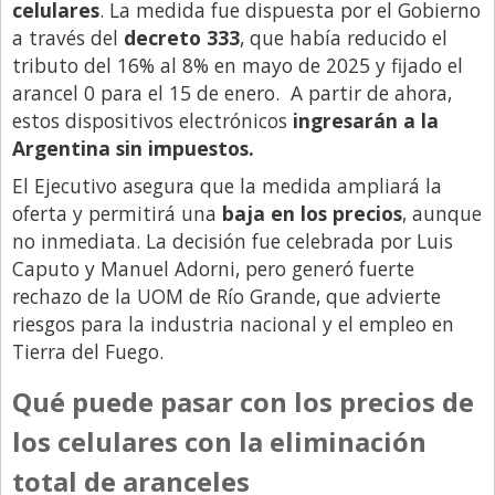
celulares
. La medida fue dispuesta por el Gobierno
Libro de Quejas
a través del
decreto 333
, que había reducido el
tributo del 16% al 8% en mayo de 2025 y fijado el
Medios
arancel 0 para el 15 de enero. A partir de ahora,
Millonarios
estos dispositivos electrónicos
ingresarán a la
Argentina sin impuestos.
Minuto Lanzamiento
El Ejecutivo asegura que la medida ampliará la
Negocios
oferta y permitirá una
baja en los precios
, aunque
Opinion
no inmediata. La decisión fue celebrada por Luis
País
Caputo y Manuel Adorni, pero generó fuerte
rechazo de la UOM de Río Grande, que advierte
Política
riesgos para la industria nacional y el empleo en
Publicidad y Marketing
Tierra del Fuego.
Real Estate y Propiedades
Qué puede pasar con los precios de
Responsabilidad Social
los celulares con la eliminación
Salidas
total de aranceles