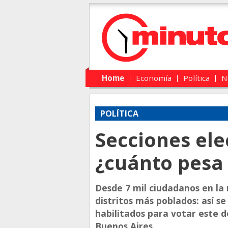
Main menu
Skip to primary content
Skip to secondary content
Home
Economía
Política
N
POLÍTICA
Secciones ele
¿cuánto pesa
Desde 7 mil ciudadanos en la 
distritos más poblados: así 
habilitados para votar este 
Buenos Aires