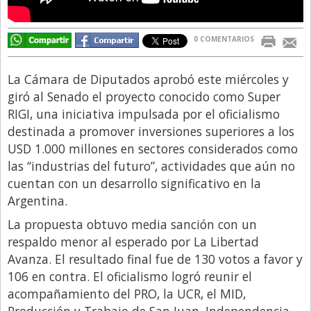
Directivos
Ecología y Ambiente
0 COMENTARIOS
Economía
La Cámara de Diputados aprobó este miércoles y
El Experto
giró al Senado el proyecto conocido como Super
RIGI, una iniciativa impulsada por el oficialismo
El Innovador
destinada a promover inversiones superiores a los
El Precio Que Yo Ví
USD 1.000 millones en sectores considerados como
Entrevista
las “industrias del futuro”, actividades que aún no
cuentan con un desarrollo significativo en la
Entrevista Exclusiva
Argentina.
Finanzas
La propuesta obtuvo media sanción con un
Gastronomia
respaldo menor al esperado por La Libertad
Avanza. El resultado final fue de 130 votos a favor y
Internacionales
106 en contra. El oficialismo logró reunir el
La Opinión del Director
acompañamiento del PRO, la UCR, el MID,
Legales
Producción y Trabajo de San Juan, Independencia