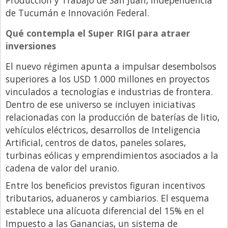
de Tucumán e Innovación Federal.
Libro de Quejas
Qué contempla el Super RIGI para atraer
Medios
inversiones
Millonarios
El nuevo régimen apunta a impulsar desembolsos
Minuto Lanzamiento
superiores a los USD 1.000 millones en proyectos
Negocios
vinculados a tecnologías e industrias de frontera.
Dentro de ese universo se incluyen iniciativas
Opinion
relacionadas con la producción de baterías de litio,
País
vehículos eléctricos, desarrollos de Inteligencia
Política
Artificial, centros de datos, paneles solares,
turbinas eólicas y emprendimientos asociados a la
Publicidad y Marketing
cadena de valor del uranio.
Real Estate y Propiedades
Entre los beneficios previstos figuran incentivos
Responsabilidad Social
tributarios, aduaneros y cambiarios. El esquema
establece una alícuota diferencial del 15% en el
Salidas
Impuesto a las Ganancias, un sistema de