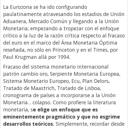
Santa Fe
La Eurozona se ha ido configurando
Show Business
paulatinamente atravesando los estadios de Unión
Aduanera, Mercado Común y llegando a la Unión
Sociedad
Monetaria; empezando a tropezar con el enfoque
Tecnología
crítico a la luz de la razón crítica respecto al fracaso
Tendencias
del euro en el marco del Área Monetaria Óptima
reseñada, no sólo en Princeton y en el Times, por
Viajes
Paul Krugman allá por 1994.
Fracaso del sistema monetario internacional
patrón cambio oro, Serpiente Monetaria Europea,
Sistema Monetario Europeo, Ecu, Plan Delors,
Tratado de Maastrich, Tratado de Lisboa,
cronograma de países a incorporarse a la Unión
Monetaria... colapso. Como profiere la literatura
monetaria,
s
e elige un enfoque que es
eminentemente pragmático y que no esgrime
desarrollos teóricos.
Simplemente, recordar desde