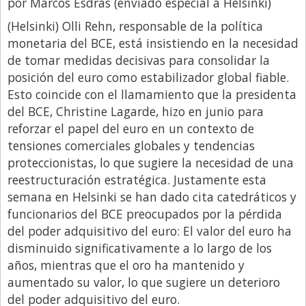
por Marcos Esdras (enviado especial a Helsinki)
Libro de Quejas
(Helsinki) Olli Rehn, responsable de la política
monetaria del BCE, está insistiendo en la necesidad
Medios
de tomar medidas decisivas para consolidar la
Millonarios
posición del euro como estabilizador global fiable.
Minuto Lanzamiento
Esto coincide con el llamamiento que la presidenta
del BCE, Christine Lagarde, hizo en junio para
Negocios
reforzar el papel del euro en un contexto de
Opinion
tensiones comerciales globales y tendencias
proteccionistas, lo que sugiere la necesidad de una
País
reestructuración estratégica. Justamente esta
Política
semana en Helsinki se han dado cita catedráticos y
Publicidad y Marketing
funcionarios del BCE preocupados por la pérdida
del poder adquisitivo del euro: El valor del euro ha
Real Estate y Propiedades
disminuido significativamente a lo largo de los
Responsabilidad Social
años, mientras que el oro ha mantenido y
aumentado su valor, lo que sugiere un deterioro
Salidas
del poder adquisitivo del euro.