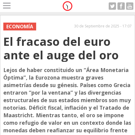
Home
A Motor
ECONOMÍA
30 de Septiembre de 2025 - 17:07
Viernes 07.08.2026
El fracaso del euro
Alerta
Anticipo
ante el auge del oro
Campo
Carrera & Emprendedores
Lejos de haber constituido un “Área Monetaria
Óptima”, la Eurozona muestra graves
Club House
asimetrías desde su génesis. Países como Grecia
Coleccionistas
entraron “por la ventana” y las divergencias
estructurales de sus estados miembros son muy
Con Estilo
notorias. Déficit fiscal, inflación y el Tratado de
De Bolsillo
Maastricht. Mientras tanto, el oro se impone
Diarios de Argentina
como refugio de valor en un contexto donde las
monedas deben reafianzar su equilibrio frente
Diarios del Mundo