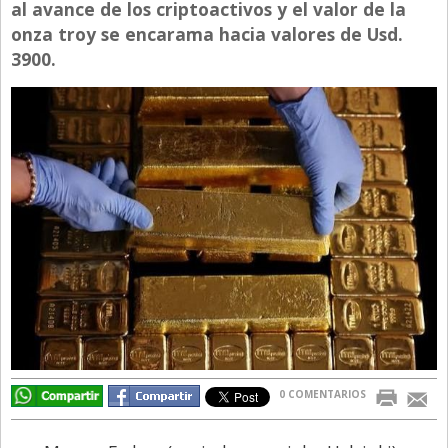
al avance de los criptoactivos y el valor de la
Directivos
onza troy se encarama hacia valores de Usd.
3900.
Ecología y Ambiente
Economía
El Experto
El Innovador
El Precio Que Yo Ví
Entrevista
Entrevista Exclusiva
Finanzas
Gastronomia
Internacionales
0 COMENTARIOS
La Opinión del Director
Legales