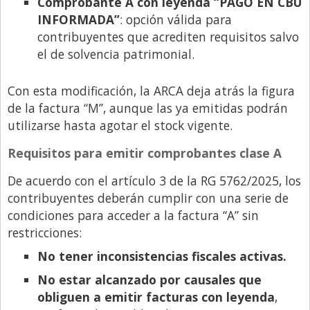
Comprobante A con leyenda “PAGO EN CBU
Santa Fe
INFORMADA”
: opción válida para
Show Business
contribuyentes que acrediten requisitos salvo
Sociedad
el de solvencia patrimonial.
Tecnología
Con esta modificación, la ARCA deja atrás la figura
Tendencias
de la factura “M”, aunque las ya emitidas podrán
Viajes
utilizarse hasta agotar el stock vigente.
Requisitos para emitir comprobantes clase A
De acuerdo con el artículo 3 de la RG 5762/2025, los
contribuyentes deberán cumplir con una serie de
condiciones para acceder a la factura “A” sin
restricciones:
No tener inconsistencias fiscales activas.
No estar alcanzado por causales que
obliguen a emitir facturas con leyenda
,