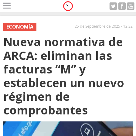
Home
A Motor
ECONOMÍA
25 de Septiembre de 2025 - 12:32
Jueves 06.08.2026
Nueva normativa de
Alerta
Anticipo
ARCA: eliminan las
Campo
facturas “M” y
Carrera & Emprendedores
establecen un nuevo
Club House
Coleccionistas
régimen de
Con Estilo
comprobantes
De Bolsillo
Diarios de Argentina
Diarios del Mundo