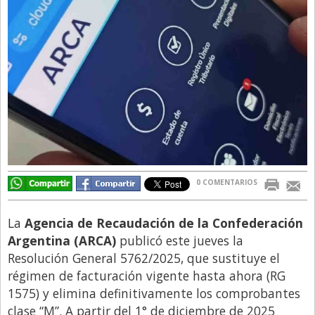
Directivos
Ecología y Ambiente
Economía
El Experto
El Innovador
El Precio Que Yo Ví
Entrevista
0 COMENTARIOS
Entrevista Exclusiva
Finanzas
La
Agencia de Recaudación de la Confederación
Gastronomia
Argentina (ARCA)
publicó este jueves la
Resolución General 5762/2025, que sustituye el
Internacionales
régimen de facturación vigente hasta ahora (RG
La Opinión del Director
1575) y elimina definitivamente los comprobantes
clase “M”. A partir del 1° de diciembre de 2025
Legales