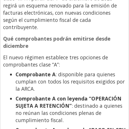
regirá un esquema renovado para la emisión de
Libro de Quejas
facturas electrónicas, con nuevas condiciones
Medios
según el cumplimiento fiscal de cada
contribuyente.
Millonarios
Qué comprobantes podrán emitirse desde
Minuto Lanzamiento
diciembre
Negocios
El nuevo régimen establece tres opciones de
Opinion
comprobantes clase “A”:
País
Comprobante A
: disponible para quienes
Política
cumplan con todos los requisitos exigidos por
la ARCA.
Publicidad y Marketing
Comprobante A con leyenda “OPERACIÓN
Real Estate y Propiedades
SUJETA A RETENCIÓN”
: destinado a quienes
Responsabilidad Social
no reúnan las condiciones plenas de
cumplimiento fiscal.
Salidas