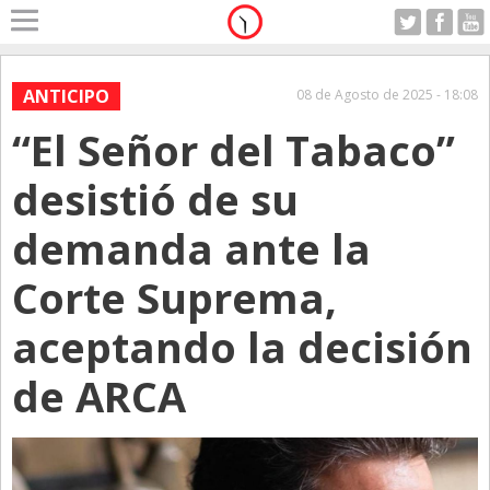
Home
A Motor
ANTICIPO
08 de Agosto de 2025 - 18:08
Lunes 10.08.2026
“El Señor del Tabaco”
Alerta
Anticipo
desistió de su
Campo
demanda ante la
Carrera & Emprendedores
Corte Suprema,
Club House
Coleccionistas
aceptando la decisión
Con Estilo
de ARCA
De Bolsillo
Diarios de Argentina
Diarios del Mundo