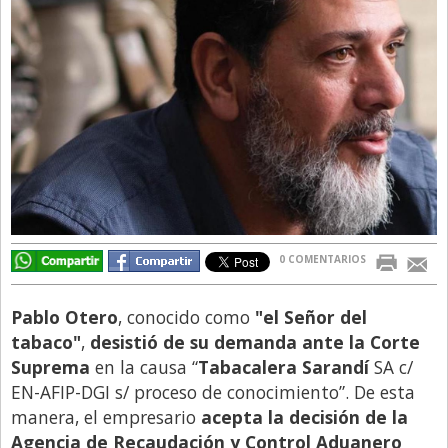
Directivos
Ecología y Ambiente
Economía
El Experto
El Innovador
El Precio Que Yo Ví
Entrevista
0 COMENTARIOS
Entrevista Exclusiva
Finanzas
Pablo Otero
, conocido como
"el Señor del
Gastronomia
tabaco"
,
desistió de su demanda ante la Corte
Suprema
en la causa “
Tabacalera Sarandí
SA c/
Internacionales
EN-AFIP-DGI s/ proceso de conocimiento”. De esta
La Opinión del Director
manera, el empresario
acepta la decisión de la
Agencia de Recaudación y Control Aduanero
Legales