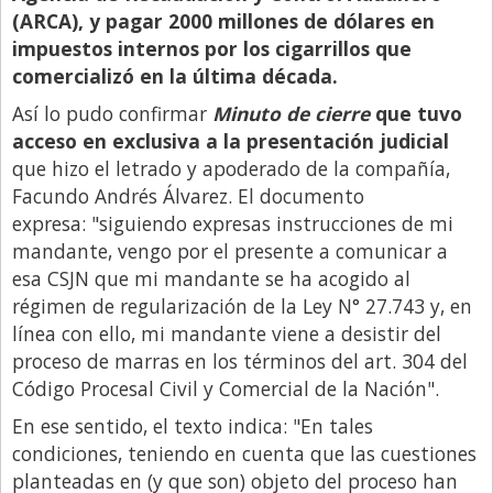
(ARCA), y pagar 2000 millones de dólares en
Libro de Quejas
impuestos internos por los cigarrillos que
Medios
comercializó en la última década.
Millonarios
Así lo pudo confirmar
Minuto de cierre
que tuvo
acceso en exclusiva a la presentación judicial
Minuto Lanzamiento
que hizo el letrado y apoderado de la compañía,
Negocios
Facundo Andrés Álvarez. El documento
expresa: "siguiendo expresas instrucciones de mi
Opinion
mandante, vengo por el presente a comunicar a
País
esa CSJN que mi mandante se ha acogido al
Política
régimen de regularización de la Ley N° 27.743 y, en
línea con ello, mi mandante viene a desistir del
Publicidad y Marketing
proceso de marras en los términos del art. 304 del
Real Estate y Propiedades
Código Procesal Civil y Comercial de la Nación".
Responsabilidad Social
En ese sentido, el texto indica: "En tales
condiciones, teniendo en cuenta que las cuestiones
Salidas
planteadas en (y que son) objeto del proceso han