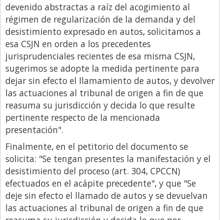
Santa Fe
devenido abstractas a raíz del acogimiento al
régimen de regularización de la demanda y del
Show Business
desistimiento expresado en autos, solicitamos a
Sociedad
esa CSJN en orden a los precedentes
Tecnología
jurisprudenciales recientes de esa misma CSJN,
sugerimos se adopte la medida pertinente para
Tendencias
dejar sin efecto el llamamiento de autos, y devolver
Viajes
las actuaciones al tribunal de origen a fin de que
reasuma su jurisdicción y decida lo que resulte
pertinente respecto de la mencionada
presentación".
Finalmente, en el petitorio del documento se
solicita: "Se tengan presentes la manifestación y el
desistimiento del proceso (art. 304, CPCCN)
efectuados en el acápite precedente", y que "Se
deje sin efecto el llamado de autos y se devuelvan
las actuaciones al tribunal de origen a fin de que
reasuma su jurisdicción y decida lo que por