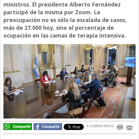
ministros. El presidente Alberto Fernández
Directivos
participó de la misma por Zoom. La
Ecología y Ambiente
preocupación no es sólo la escalada de casos,
más de 27.000 hoy, sino el porcentaje de
Economía
ocupación en las camas de terapia intensiva.
El Experto
El Innovador
El Precio Que Yo Ví
Entrevista
Entrevista Exclusiva
Finanzas
Gastronomia
Internacionales
La Opinión del Director
0 COMENTARIOS
Legales