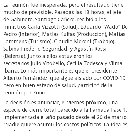
La reunión fue inesperada, pero el resultado tiene
Libro de Quejas
mucho de previsible. Pasadas las 18 horas, el jefe
de Gabinete, Santiago Cafiero, recibió a los
Medios
ministros Carla Vizzotti (Salud), Eduardo "Wado" De
Millonarios
Pedro (Interior), Matías Kulfas (Producción), Matías
Minuto Lanzamiento
Lammens (Turismo), Claudio Moroni (Trabajo),
Sabina Frederic (Seguridad) y Agustín Rossi
Negocios
(Defensa). Junto a ellos estuvieron los
Opinion
secretarios Julio Vitobello, Cecilia Todesca y Vilma
Ibarra. Lo más importante es que el presidente
País
Alberto Fernández, que sigue aislado por COVID-19
Política
pero en buen estado de salud, participó de la
Publicidad y Marketing
reunión por Zoom.
Real Estate y Propiedades
La decisión es anunciar, el viernes próximo, una
especie de cierre total parecido a la llamada Fase 1,
Responsabilidad Social
implementada el año pasado desde el 20 de marzo.
Salidas
"Nadie quiere asumir los costos políticos. La idea es