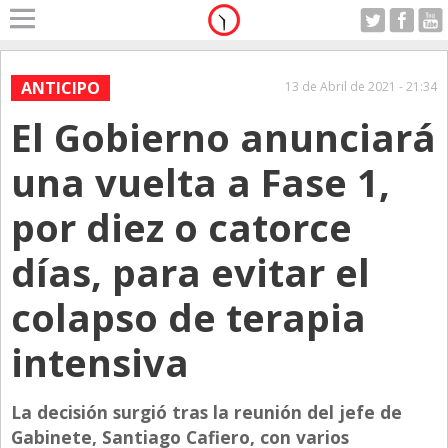
Home
A Motor
ANTICIPO
13 de Abril de 2021 - 21:34
Jueves 06.08.2026
El Gobierno anunciará
Alerta
Anticipo
una vuelta a Fase 1,
Campo
por diez o catorce
Carrera & Emprendedores
días, para evitar el
Club House
Coleccionistas
colapso de terapia
Con Estilo
intensiva
De Bolsillo
Diarios de Argentina
La decisión surgió tras la reunión del jefe de
Gabinete, Santiago Cafiero, con varios
Diarios del Mundo