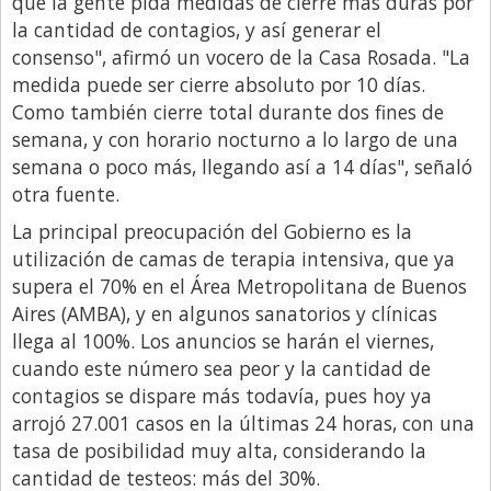
que la gente pida medidas de cierre más duras por
Santa Fe
la cantidad de contagios, y así generar el
Show Business
consenso", afirmó un vocero de la Casa Rosada. "La
Sociedad
medida puede ser cierre absoluto por 10 días.
Como también cierre total durante dos fines de
Tecnología
semana, y con horario nocturno a lo largo de una
Tendencias
semana o poco más, llegando así a 14 días", señaló
otra fuente.
Viajes
La principal preocupación del Gobierno es la
utilización de camas de terapia intensiva, que ya
supera el 70% en el Área Metropolitana de Buenos
Aires (AMBA), y en algunos sanatorios y clínicas
llega al 100%. Los anuncios se harán el viernes,
cuando este número sea peor y la cantidad de
contagios se dispare más todavía, pues hoy ya
arrojó 27.001 casos en la últimas 24 horas, con una
tasa de posibilidad muy alta, considerando la
cantidad de testeos: más del 30%.