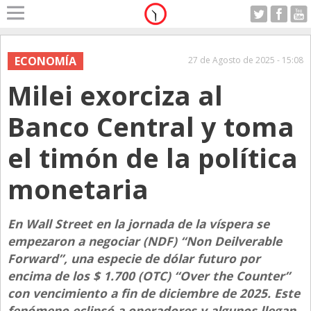
Home
A Motor
ECONOMÍA
27 de Agosto de 2025 - 15:08
Sabado 08.08.2026
Milei exorciza al
Alerta
Anticipo
Banco Central y toma
Campo
el timón de la política
Carrera & Emprendedores
monetaria
Club House
Coleccionistas
En Wall Street en la jornada de la víspera se
Con Estilo
empezaron a negociar (NDF) “Non Deilverable
De Bolsillo
Forward”, una especie de dólar futuro por
encima de los $ 1.700 (OTC) “Over the Counter”
Diarios de Argentina
con vencimiento a fin de diciembre de 2025. Este
Diarios del Mundo
fenómeno eclipsó a operadores y algunos llegan