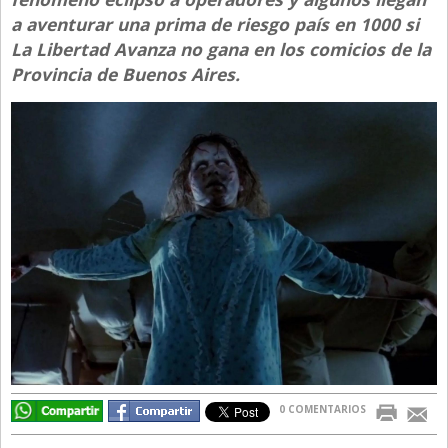
a aventurar una prima de riesgo país en 1000 si
Directivos
La Libertad Avanza no gana en los comicios de la
Ecología y Ambiente
Provincia de Buenos Aires.
Economía
El Experto
El Innovador
El Precio Que Yo Ví
Entrevista
Entrevista Exclusiva
Finanzas
Gastronomia
Internacionales
La Opinión del Director
0 COMENTARIOS
Legales