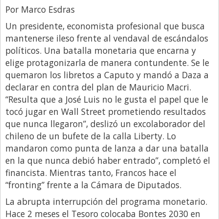
Por Marco Esdras
Libro de Quejas
Un presidente, economista profesional que busca
Medios
mantenerse ileso frente al vendaval de escándalos
Millonarios
políticos. Una batalla monetaria que encarna y
elige protagonizarla de manera contundente. Se le
Minuto Lanzamiento
quemaron los libretos a Caputo y mandó a Daza a
Negocios
declarar en contra del plan de Mauricio Macri.
“Resulta que a José Luis no le gusta el papel que le
Opinion
tocó jugar en Wall Street prometiendo resultados
País
que nunca llegaron”, deslizó un excolaborador del
Política
chileno de un bufete de la calla Liberty. Lo
mandaron como punta de lanza a dar una batalla
Publicidad y Marketing
en la que nunca debió haber entrado”, completó el
Real Estate y Propiedades
financista. Mientras tanto, Francos hace el
“fronting” frente a la Cámara de Diputados.
Responsabilidad Social
La abrupta interrupción del programa monetario.
Salidas
Hace 2 meses el Tesoro colocaba Bontes 2030 en