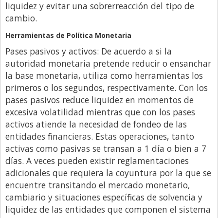
liquidez y evitar una sobrerreacción del tipo de
Libro de Quejas
cambio.
Medios
Herramientas de Política Monetaria
Millonarios
Pases pasivos y activos: De acuerdo a si la
autoridad monetaria pretende reducir o ensanchar
Minuto Lanzamiento
la base monetaria, utiliza como herramientas los
Negocios
primeros o los segundos, respectivamente. Con los
pases pasivos reduce liquidez en momentos de
Opinion
excesiva volatilidad mientras que con los pases
País
activos atiende la necesidad de fondeo de las
Política
entidades financieras. Estas operaciones, tanto
activas como pasivas se transan a 1 día o bien a 7
Publicidad y Marketing
días. A veces pueden existir reglamentaciones
Real Estate y Propiedades
adicionales que requiera la coyuntura por la que se
encuentre transitando el mercado monetario,
Responsabilidad Social
cambiario y situaciones específicas de solvencia y
Salidas
liquidez de las entidades que componen el sistema