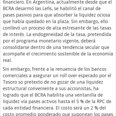
Santa Fe
financiero. En Argentina, actualmente desde que el
BCRA desarmó las Lefis, se habilitó el canal de
Show Business
pases pasivos para que absorber la liquidez ociosa
Sociedad
que había quedado en la plaza. Sin embargo, ello
conllevó un proceso de alza estresante de las tasas
Tecnología
de interés. La endogeneidad de la tasa, pretendida
Tendencias
por el programa monetario vigente, deberá
Viajes
consolidarse dentro de una tendencia secular que
acompañe el crecimiento sostenible de la economía
real.
Sin embargo, frente a la renuencia de los bancos
comerciales a asegurar un roll over esperado por el
Tesoro so pretexto de no gozar de una liquidez
estructural conveniente a sus accionistas, ha
logrado que el BCRA habilita una ventanilla de
liquidez vía pases activos hasta el 5 % de la RPC de
cada entidad financiera. El costo será un 2 % del
costo promedio ponderado que supongan los pases