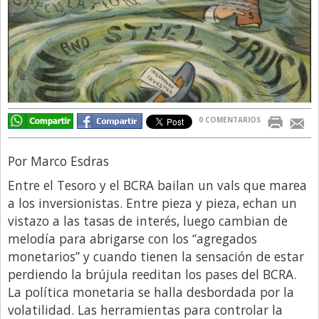
Directivos
Ecología y Ambiente
Economía
El Experto
El Innovador
0 COMENTARIOS
El Precio Que Yo Ví
Por Marco Esdras
Entrevista
Entre el Tesoro y el BCRA bailan un vals que marea
Entrevista Exclusiva
a los inversionistas. Entre pieza y pieza, echan un
Finanzas
vistazo a las tasas de interés, luego cambian de
melodía para abrigarse con los “agregados
Gastronomia
monetarios” y cuando tienen la sensación de estar
Internacionales
perdiendo la brújula reeditan los pases del BCRA.
La Opinión del Director
La política monetaria se halla desbordada por la
volatilidad. Las herramientas para controlar la
Legales