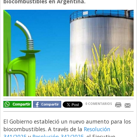
biocombustibles en Argentina.
Directivos
Ecología y Ambiente
Economía
El Experto
El Innovador
El Precio Que Yo Ví
Entrevista
Entrevista Exclusiva
Finanzas
Gastronomia
0 COMENTARIOS
Internacionales
El Gobierno estableció un nuevo aumento para los
La Opinión del Director
biocombustibles. A través de la
Resolución
Legales
341/2025
y
Resolución 342/2025
, el Ejecutivo