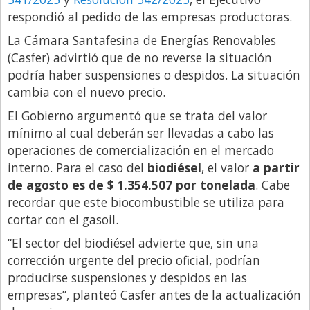
respondió al pedido de las empresas productoras.
Libro de Quejas
La Cámara Santafesina de Energías Renovables
Medios
(Casfer) advirtió que de no reverse la situación
Millonarios
podría haber suspensiones o despidos. La situación
cambia con el nuevo precio.
Minuto Lanzamiento
El Gobierno argumentó que se trata del valor
Negocios
mínimo al cual deberán ser llevadas a cabo las
Opinion
operaciones de comercialización en el mercado
interno. Para el caso del
biodiésel
, el valor
a partir
País
de agosto es de $ 1.354.507 por tonelada
. Cabe
Política
recordar que este biocombustible se utiliza para
Publicidad y Marketing
cortar con el gasoil.
Real Estate y Propiedades
“El sector del biodiésel advierte que, sin una
corrección urgente del precio oficial, podrían
Responsabilidad Social
producirse suspensiones y despidos en las
Salidas
empresas”, planteó Casfer antes de la actualización