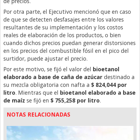
de precios.
Santa Fe
Por otra parte, el Ejecutivo mencionó que en caso
Show Business
de que se detecten desfasajes entre los valores
Sociedad
resultantes de su implementación y los costos
Tecnología
reales de elaboración de los productos, o bien
cuando dichos precios puedan generar distorsiones
Tendencias
en los precios del combustible fósil en el pico del
Viajes
surtidor, puede ajustar el precio.
Por este motivo, se fijó el valor del
bioetanol
elaborado a base de caña de azúcar
destinado a
su mezcla obligatoria con nafta a
$ 824,044 por
litro
. Mientras que el
bioetanol elaborado a base
de maíz
se fijó en
$ 755,258 por litro
.
NOTAS RELACIONADAS