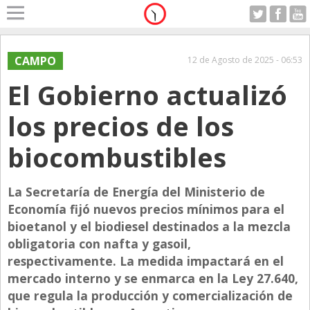
Home
A Motor
CAMPO
12 de Agosto de 2025 - 06:53
Lunes 10.08.2026
El Gobierno actualizó
Alerta
Anticipo
los precios de los
Campo
biocombustibles
Carrera & Emprendedores
Club House
La Secretaría de Energía del Ministerio de
Coleccionistas
Economía fijó nuevos precios mínimos para el
bioetanol y el biodiesel destinados a la mezcla
Con Estilo
obligatoria con nafta y gasoil,
De Bolsillo
respectivamente. La medida impactará en el
mercado interno y se enmarca en la Ley 27.640,
Diarios de Argentina
que regula la producción y comercialización de
Diarios del Mundo