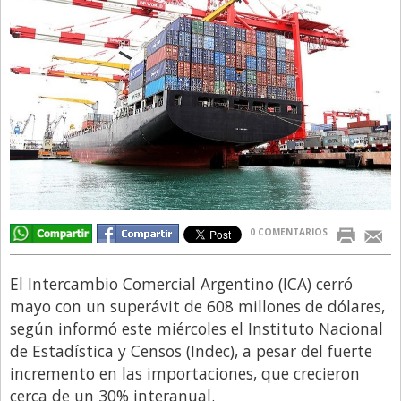
Directivos
Ecología y Ambiente
Economía
El Experto
El Innovador
El Precio Que Yo Ví
Entrevista
0 COMENTARIOS
Entrevista Exclusiva
Finanzas
El Intercambio Comercial Argentino (ICA) cerró
Gastronomia
mayo con un superávit de 608 millones de dólares,
según informó este miércoles el Instituto Nacional
Internacionales
de Estadística y Censos (Indec), a pesar del fuerte
La Opinión del Director
incremento en las importaciones, que crecieron
cerca de un 30% interanual.
Legales