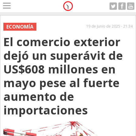
Home
A Motor
ECONOMÍA
19 de Junio de 2025 - 21:34
Viernes 07.08.2026
El comercio exterior
Alerta
Anticipo
dejó un superávit de
Campo
US$608 millones en
Carrera & Emprendedores
mayo pese al fuerte
Club House
Coleccionistas
aumento de
Con Estilo
importaciones
De Bolsillo
Diarios de Argentina
Diarios del Mundo