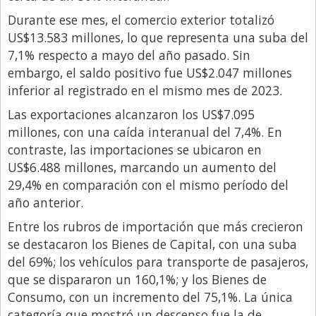
Durante ese mes, el comercio exterior totalizó
Libro de Quejas
US$13.583 millones, lo que representa una suba del
Medios
7,1% respecto a mayo del año pasado. Sin
Millonarios
embargo, el saldo positivo fue US$2.047 millones
inferior al registrado en el mismo mes de 2023.
Minuto Lanzamiento
Las exportaciones alcanzaron los US$7.095
Negocios
millones, con una caída interanual del 7,4%. En
Opinion
contraste, las importaciones se ubicaron en
US$6.488 millones, marcando un aumento del
País
29,4% en comparación con el mismo período del
Política
año anterior.
Publicidad y Marketing
Entre los rubros de importación que más crecieron
se destacaron los Bienes de Capital, con una suba
Real Estate y Propiedades
del 69%; los vehículos para transporte de pasajeros,
Responsabilidad Social
que se dispararon un 160,1%; y los Bienes de
Salidas
Consumo, con un incremento del 75,1%. La única
categoría que mostró un descenso fue la de