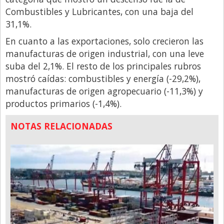
Santa Fe
Combustibles y Lubricantes, con una baja del
Show Business
31,1%.
Sociedad
En cuanto a las exportaciones, solo crecieron las
manufacturas de origen industrial, con una leve
Tecnología
suba del 2,1%. El resto de los principales rubros
Tendencias
mostró caídas: combustibles y energía (-29,2%),
Viajes
manufacturas de origen agropecuario (-11,3%) y
productos primarios (-1,4%).
NOTAS RELACIONADAS