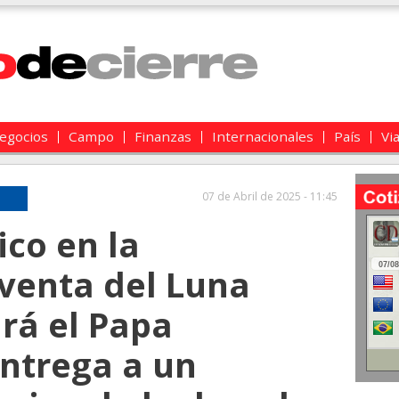
egocios
Campo
Finanzas
Internacionales
País
Vi
07 de Abril de 2025 - 11:45
tico en la
venta del Luna
rá el Papa
entrega a un