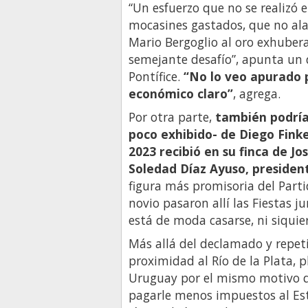
“Un esfuerzo que no se realizó 
mocasines gastados, que no alar
Mario Bergoglio al oro exhuber
semejante desafío”, apunta un 
Pontífice.
“No lo veo apurado p
económico claro”
, agrega.
Por otra parte,
también podría 
poco exhibido- de Diego Finke
2023 recibió en su finca de J
Soledad Díaz Ayuso, preside
figura más promisoria del Parti
novio pasaron allí las Fiestas j
está de moda casarse, ni siquie
Más allá del declamado y repet
proximidad al Río de la Plata, p
Uruguay por el mismo motivo q
pagarle menos impuestos al Esta