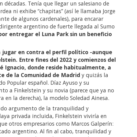
en décadas. Tenía que llegar un salesiano de
dea ni exhibe “chapitas” (así le llamaba Jorge
ante de algunos cardenales), para encarar
dirigente argentino de fuerte llegada al Sumo
or entregar el Luna Park sin un beneficio
jugar en contra el perfil político -aunque
lstein. Entre fines del 2022 y comienzos del
osé Ignacio, donde reside habitualmente, a
nte de la Comunidad de Madrid
y quizás la
do Popular español. Díaz Ayuso y su
unto a Finkelstein y su novia (parece que ya no
ra en la derecha), la modelo Soledad Ainesa.
ido argumento de la tranquilidad y
laya privada incluida, Finkelstein viviría en
ue otros empresarios como Marcos Galperín:
do argentino. Al fin al cabo, tranquilidad y