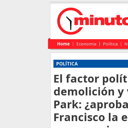
Main menu
Skip to primary content
Skip to secondary content
Home
Economía
Política
N
POLÍTICA
El factor polí
demolición y 
Park: ¿aproba
Francisco la 