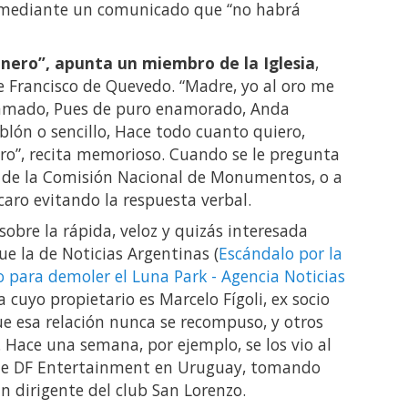
ó mediante un comunicado que “no habrá
inero”, apunta un miembro de la Iglesia
,
 Francisco de Quevedo. “Madre, yo al oro me
 amado, Pues de puro enamorado, Anda
lón o sencillo, Hace todo cuanto quiero,
ero”, recita memorioso. Cuando se le pregunta
os de la Comisión Nacional de Monumentos, o a
caro evitando la respuesta verbal.
sobre la rápida, veloz y quizás interesada
ue la de Noticias Argentinas (
Escándalo por la
o para demoler el Luna Park - Agencia Noticias
ia cuyo propietario es Marcelo Fígoli, ex socio
ue esa relación nunca se recompuso, y otros
 Hace una semana, por ejemplo, se los vio al
 de DF Entertainment en Uruguay, tomando
 dirigente del club San Lorenzo.