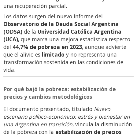
una recuperación parcial.
Libro de Quejas
Los datos surgen del nuevo informe del
Medios
Observatorio de la Deuda Social Argentina
Millonarios
(ODSA)
de la
Universidad Católica Argentina
(UCA)
, que marca una mejora estadística respecto
Minuto Lanzamiento
del
44,7% de pobreza en 2023
, aunque advierte
Negocios
que el alivio es
limitado
y no representa una
transformación sostenida en las condiciones de
Opinion
vida.
País
Política
Por qué bajó la pobreza: estabilización de
Publicidad y Marketing
precios y cambios metodológicos
Real Estate y Propiedades
El documento presentado, titulado
Nuevo
escenario político-económico: estrés y bienestar en
Responsabilidad Social
una Argentina en transición
, vincula la disminución
Salidas
de la pobreza con la
estabilización de precios