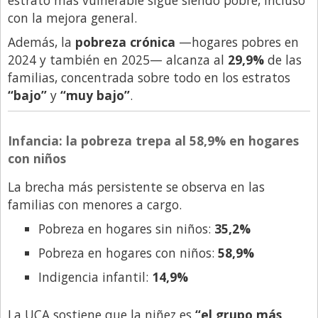
estrato más vulnerable sigue siendo pobre, incluso
con la mejora general.
Además, la
pobreza crónica
—hogares pobres en
2024 y también en 2025— alcanza al
29,9%
de las
familias, concentrada sobre todo en los estratos
“bajo”
y
“muy bajo”
.
Infancia: la pobreza trepa al 58,9% en hogares
con niños
La brecha más persistente se observa en las
familias con menores a cargo.
Pobreza en hogares sin niños:
35,2%
Pobreza en hogares con niños:
58,9%
Indigencia infantil:
14,9%
La UCA sostiene que la niñez es
“el grupo más