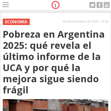
Home
A Motor
ECONOMÍA
04 de Diciembre de 2025 - 19:36
Lunes 10.08.2026
Pobreza en Argentina
Alerta
Anticipo
2025: qué revela el
Campo
último informe de la
Carrera & Emprendedores
UCA y por qué la
Club House
Coleccionistas
mejora sigue siendo
Con Estilo
frágil
De Bolsillo
Diarios de Argentina
Diarios del Mundo