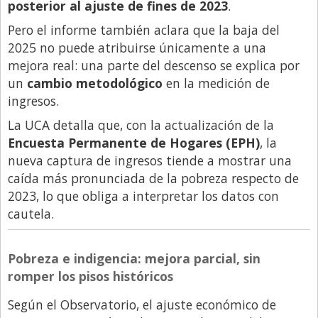
Santa Fe
posterior al ajuste de fines de 2023
.
Show Business
Pero el informe también aclara que la baja del
2025 no puede atribuirse únicamente a una
Sociedad
mejora real: una parte del descenso se explica por
Tecnología
un
cambio metodológico
en la medición de
ingresos.
Tendencias
La UCA detalla que, con la actualización de la
Viajes
Encuesta Permanente de Hogares (EPH)
, la
nueva captura de ingresos tiende a mostrar una
caída más pronunciada de la pobreza respecto de
2023, lo que obliga a interpretar los datos con
cautela.
Pobreza e indigencia: mejora parcial, sin
romper los pisos históricos
Según el Observatorio, el ajuste económico de