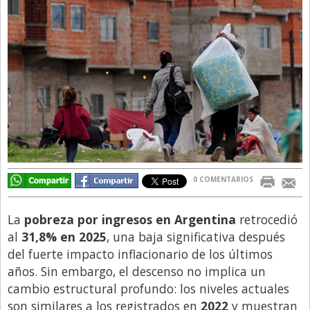
Directivos
Ecología y Ambiente
Economía
El Experto
El Innovador
El Precio Que Yo Ví
Entrevista
0 COMENTARIOS
Entrevista Exclusiva
Finanzas
La
pobreza por ingresos en Argentina
retrocedió
Gastronomia
al
31,8% en 2025
, una baja significativa después
del fuerte impacto inflacionario de los últimos
Internacionales
años. Sin embargo, el descenso no implica un
La Opinión del Director
cambio estructural profundo: los niveles actuales
son similares a los registrados en
2022
y muestran
Legales