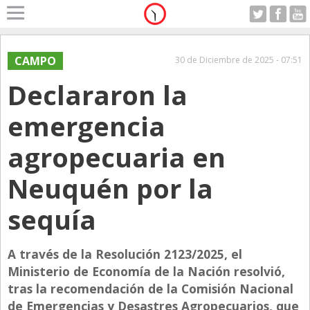
Home
A Motor
CAMPO
30 de Diciembre de 2025 - 07:51
Jueves 06.08.2026
Declararon la
Alerta
Anticipo
emergencia
Campo
agropecuaria en
Carrera & Emprendedores
Neuquén por la
Club House
Coleccionistas
sequía
Con Estilo
A través de la Resolución 2123/2025, el
De Bolsillo
Ministerio de Economía de la Nación resolvió,
Diarios de Argentina
tras la recomendación de la Comisión Nacional
Diarios del Mundo
de Emergencias y Desastres Agropecuarios, que