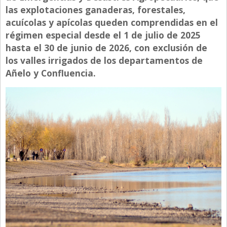
las explotaciones ganaderas, forestales,
Directivos
acuícolas y apícolas queden comprendidas en el
Ecología y Ambiente
régimen especial desde el 1 de julio de 2025
hasta el 30 de junio de 2026, con exclusión de
Economía
los valles irrigados de los departamentos de
El Experto
Añelo y Confluencia.
El Innovador
El Precio Que Yo Ví
Entrevista
Entrevista Exclusiva
Finanzas
Gastronomia
Internacionales
La Opinión del Director
Legales