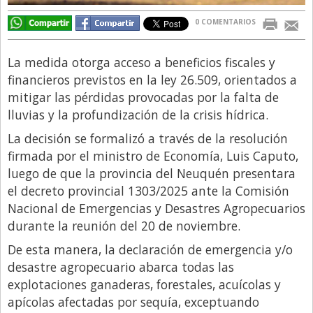
Libro de Quejas
0 COMENTARIOS
Medios
La medida otorga acceso a beneficios fiscales y
Millonarios
financieros previstos en la ley 26.509, orientados a
Minuto Lanzamiento
mitigar las pérdidas provocadas por la falta de
lluvias y la profundización de la crisis hídrica.
Negocios
La decisión se formalizó a través de la resolución
Opinion
firmada por el ministro de Economía, Luis Caputo,
País
luego de que la provincia del Neuquén presentara
el decreto provincial 1303/2025 ante la Comisión
Política
Nacional de Emergencias y Desastres Agropecuarios
Publicidad y Marketing
durante la reunión del 20 de noviembre.
Real Estate y Propiedades
De esta manera, la declaración de emergencia y/o
desastre agropecuario abarca todas las
Responsabilidad Social
explotaciones ganaderas, forestales, acuícolas y
Salidas
apícolas afectadas por sequía, exceptuando