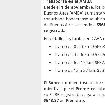
Transporte en el AMBA
Desde el
1 de noviembre
, los 
Buenos Aires (AMBA) aumenta
conurbano bonaerense se ubic
de Buenos Aires asciende a
$56
registrada
.
En detalle, las tarifas en CABA
Tramo de 0 a 3 km: $568,
Tramo de 3 a 6 km: $633,
Tramo de 6 a 12 km: $682
Tramo de 12 a 27 km: $73
El
Subte
también tuvo un incr
mientras que el
Premetro
sub
su SUBE registrada pagarán una 
$643,87
en Premetro.