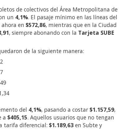
boletos de colectivos del Área Metropolitana de
ron un
4,1%
. El pasaje mínimo en las líneas del
a ahora en
$572,86
, mientras que en la Ciudad
8,91
, siempre abonando con la
Tarjeta SUBE
 quedaron de la siguiente manera:
82
67
,49
1,34
emento del
4,1%
, pasando a costar
$1.157,59
,
e a
$405,15
. Aquellos usuarios que no tengan
tarifa diferencial:
$1.189,63
en Subte y