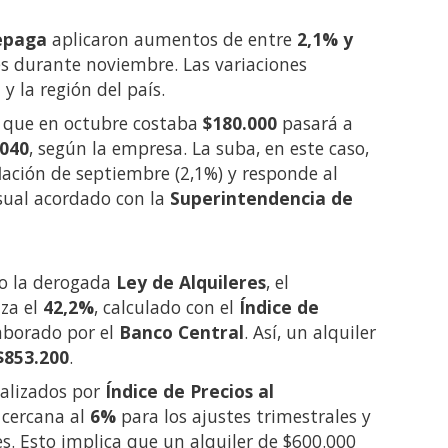
epaga
aplicaron aumentos de entre
2,1% y
es durante noviembre. Las variaciones
y la región del país.
l que en octubre costaba
$180.000
pasará a
.040
, según la empresa. La suba, en este caso,
lación de septiembre (2,1%) y responde al
ual acordado con la
Superintendencia de
jo la derogada
Ley de Alquileres
, el
za el
42,2%
, calculado con el
Índice de
aborado por el
Banco Central
. Así, un alquiler
$853.200
.
ualizados por
Índice de Precios al
á cercana al
6%
para los ajustes trimestrales y
s. Esto implica que un alquiler de $600.000