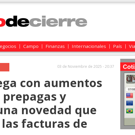
egocios
Campo
Finanzas
Internacionales
País
Vi
03 de Noviembre de 2025 - 20:37
ega con aumentos
, prepagas y
 una novedad que
las facturas de