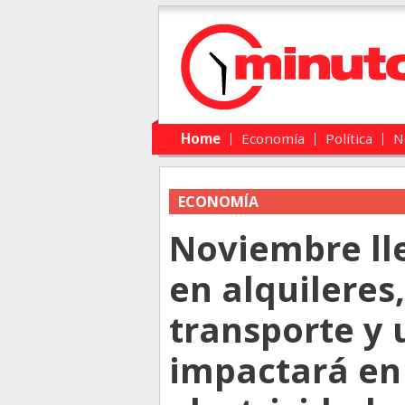
Main menu
Skip to primary content
Skip to secondary content
Home
Economía
Política
N
ECONOMÍA
Noviembre ll
en alquileres
transporte y
impactará en 