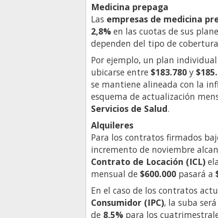
Medicina prepaga
Las
empresas de medicina pr
2,8%
en las cuotas de sus plan
dependen del tipo de cobertura 
Por ejemplo, un plan individua
ubicarse entre
$183.780
y
$185
se mantiene alineada con la inf
esquema de actualización mens
Servicios de Salud
.
Alquileres
Para los contratos firmados ba
incremento de noviembre alcan
Contrato de Locación (ICL)
el
mensual de
$600.000
pasará a
En el caso de los contratos act
Consumidor (IPC)
, la suba ser
de
8,5%
para los cuatrimestrale