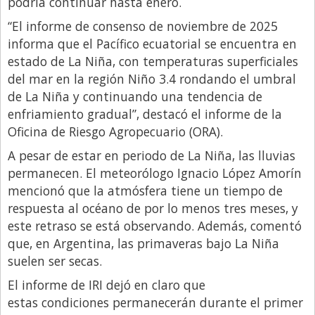
podría continuar hasta enero.
Libro de Quejas
“El informe de consenso de noviembre de 2025
informa que el Pacífico ecuatorial se encuentra en
Medios
estado de La Niña, con temperaturas superficiales
Millonarios
del mar en la región Niño 3.4 rondando el umbral
Minuto Lanzamiento
de La Niña y continuando una tendencia de
enfriamiento gradual”, destacó el informe de la
Negocios
Oficina de Riesgo Agropecuario (ORA).
Opinion
A pesar de estar en periodo de La Niña, las lluvias
País
permanecen. El meteorólogo Ignacio López Amorín
mencionó que la atmósfera tiene un tiempo de
Política
respuesta al océano de por lo menos tres meses, y
Publicidad y Marketing
este retraso se está observando. Además, comentó
que, en Argentina, las primaveras bajo La Niña
Real Estate y Propiedades
suelen ser secas.
Responsabilidad Social
El informe de IRI dejó en claro que
Salidas
estas condiciones permanecerán durante el primer