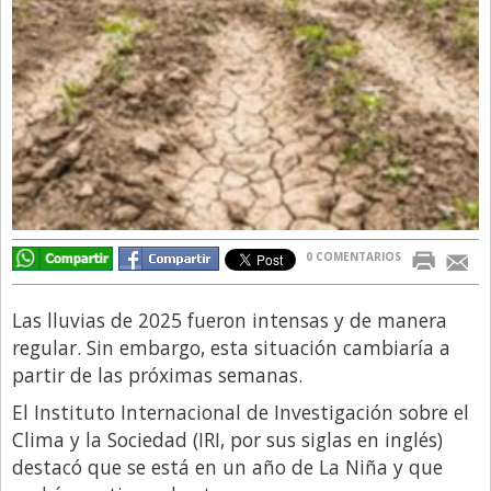
Directivos
Ecología y Ambiente
Economía
El Experto
El Innovador
El Precio Que Yo Ví
Entrevista
0 COMENTARIOS
Entrevista Exclusiva
Las lluvias de 2025 fueron intensas y de manera
Finanzas
regular. Sin embargo, esta situación cambiaría a
Gastronomia
partir de las próximas semanas.
Internacionales
El Instituto Internacional de Investigación sobre el
Clima y la Sociedad (IRI, por sus siglas en inglés)
La Opinión del Director
destacó que se está en un año de La Niña y que
Legales