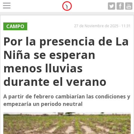
Home
A Motor
CAMPO
27 de Noviembre de 2025 - 11:31
Sabado 08.08.2026
Por la presencia de La
Alerta
Anticipo
Niña se esperan
Campo
menos lluvias
Carrera & Emprendedores
durante el verano
Club House
Coleccionistas
A partir de febrero cambiarían las condiciones y
Con Estilo
empezaría un periodo neutral
De Bolsillo
Diarios de Argentina
Diarios del Mundo