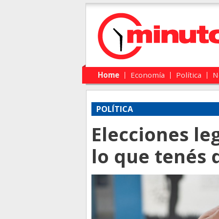
Main menu
Skip to primary content
Skip to secondary content
Home
Economía
Política
N
POLÍTICA
Elecciones le
lo que tenés 