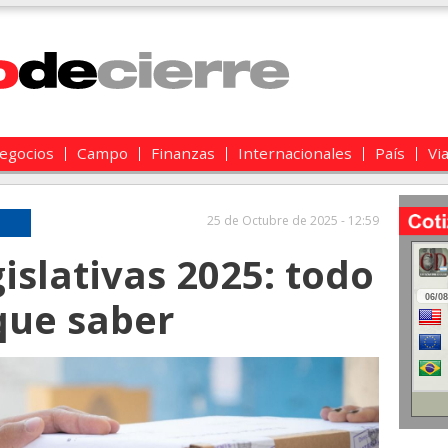
egocios
Campo
Finanzas
Internacionales
País
Vi
25 de Octubre de 2025 - 12:59
gislativas 2025: todo
que saber