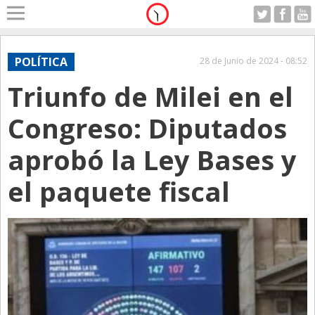
Home
A Motor
POLÍTICA
28 de Junio de 2024 - 08:52
Viernes 07.08.2026
Triunfo de Milei en el
Alerta
Anticipo
Congreso: Diputados
Campo
aprobó la Ley Bases y
Carrera & Emprendedores
el paquete fiscal
Club House
Coleccionistas
Con Estilo
De Bolsillo
Diarios de Argentina
Diarios del Mundo