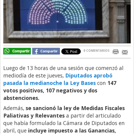
Directivos
Ecología y Ambiente
Economía
El Experto
El Innovador
0 COMENTARIOS
El Precio Que Yo Ví
Luego de 13 horas de una sesión que comenzó al
Entrevista
mediodía de este jueves,
Diputados aprobó
Entrevista Exclusiva
pasada la medianoche la Ley Bases
con
147
votos positivos, 107 negativos y dos
Finanzas
abstenciones.
Gastronomia
Además,
se sancionó la ley de Medidas Fiscales
Internacionales
Paliativas y Relevantes
a partir del articulado
La Opinión del Director
que había formulado la Cámara de Diputados en
abril, que
incluye impuesto a las Ganancias,
Legales