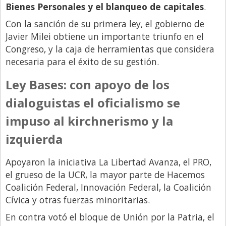
Bienes Personales y el blanqueo de capitales
.
Libro de Quejas
Con la sanción de su primera ley, el gobierno de
Medios
Javier Milei obtiene un importante triunfo en el
Congreso, y la caja de herramientas que considera
Millonarios
necesaria para el éxito de su gestión.
Minuto Lanzamiento
Ley Bases: con apoyo de los
Negocios
dialoguistas el oficialismo se
Opinion
impuso al kirchnerismo y la
País
izquierda
Política
Publicidad y Marketing
Apoyaron la iniciativa La Libertad Avanza, el PRO,
el grueso de la UCR, la mayor parte de Hacemos
Real Estate y Propiedades
Coalición Federal, Innovación Federal, la Coalición
Responsabilidad Social
Cívica y otras fuerzas minoritarias.
Salidas
En contra votó el bloque de Unión por la Patria, el