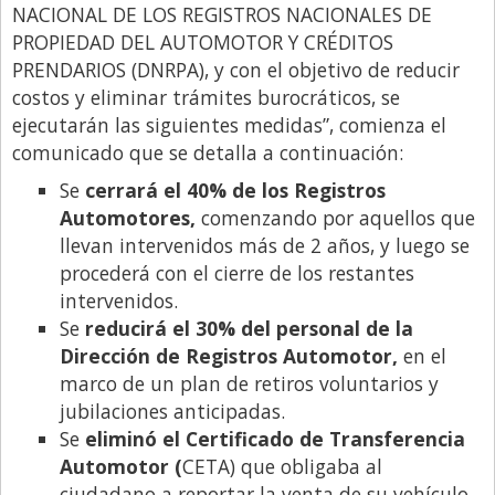
NACIONAL DE LOS REGISTROS NACIONALES DE
Libro de Quejas
PROPIEDAD DEL AUTOMOTOR Y CRÉDITOS
PRENDARIOS (DNRPA), y con el objetivo de reducir
Medios
costos y eliminar trámites burocráticos, se
Millonarios
ejecutarán las siguientes medidas”, comienza el
Minuto Lanzamiento
comunicado que se detalla a continuación:
Se
cerrará el 40% de los Registros
Negocios
Automotores,
comenzando por aquellos que
Opinion
llevan intervenidos más de 2 años, y luego se
País
procederá con el cierre de los restantes
intervenidos.
Política
Se
reducirá el 30% del personal de la
Publicidad y Marketing
Dirección de Registros Automotor,
en el
marco de un plan de retiros voluntarios y
Real Estate y Propiedades
jubilaciones anticipadas.
Responsabilidad Social
Se
eliminó el Certificado de Transferencia
Salidas
Automotor (
CETA) que obligaba al
ciudadano a reportar la venta de su vehículo