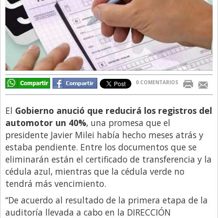
Directivos
Ecología y Ambiente
Economía
El Experto
El Innovador
0 COMENTARIOS
El Precio Que Yo Ví
El
Gobierno anució que reducirá los registros del
Entrevista
automotor un 40%
, una promesa que el
Entrevista Exclusiva
presidente Javier Milei había hecho meses atrás y
estaba pendiente. Entre los documentos que se
Finanzas
eliminarán están el certificado de transferencia y la
Gastronomia
cédula azul, mientras que la cédula verde no
Internacionales
tendrá más vencimiento.
La Opinión del Director
“De acuerdo al resultado de la primera etapa de la
auditoría llevada a cabo en la DIRECCIÓN
Legales