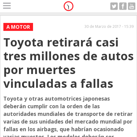
Home
A Motor
A MOTOR
30 de Marzo de 2017 - 15:39
Viernes 07.08.2026
Toyota retirará casi
Alerta
Anticipo
tres millones de autos
Campo
por muertes
Carrera & Emprendedores
vinculadas a fallas
Club House
Coleccionistas
Toyota y otras automotrices japonesas
Con Estilo
deberán cumplir con la orden de las
De Bolsillo
autoridades mundiales de transporte de retirar
varias de sus unidades del mercado mundial por
Diarios de Argentina
fallas en los airbags, que habrían ocasionado
Diarios del Mundo
varias muertes. Los modelos deberán ser