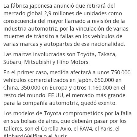
La fábrica japonesa anunció que retirará del
Libro de Quejas
mercado global 2,9 millones de unidades como
Medios
consecuencia del mayor llamado a revisión de la
industria automotriz, por la vinculación de varias
Millonarios
muertes de tránsito a fallas en los vehículos de
Minuto Lanzamiento
varias marcas y autopartes de esa nacionalidad.
Negocios
Las marcas involucradas son Toyota, Takata,
Subaru, Mitsubishi y Hino Motors.
Opinion
En el primer caso, medida afectará a unos 750.000
País
vehículos comercializados en Japón, 650.000 en
Política
China, 350.000 en Europa y otros 1.160.000 en el
resto del mundo. EE.UU, el mercado más grande
Publicidad y Marketing
para la compañía automotriz, quedó exento.
Real Estate y Propiedades
Los modelos de Toyota comprometidos por la falla
Responsabilidad Social
en sus bolsas de aires, que deberán pasar por los
Salidas
talleres, son el Corolla Axio, el RAV4, el Yaris, el
Alphard/Vellfire o el Auris.