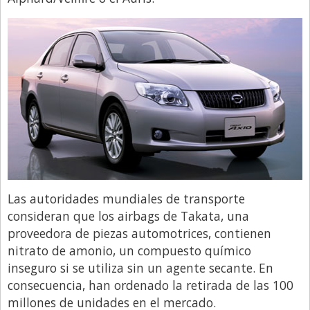
Santa Fe
Show Business
Sociedad
Tecnología
Tendencias
Viajes
Las autoridades mundiales de transporte
consideran que los airbags de Takata, una
proveedora de piezas automotrices, contienen
nitrato de amonio, un compuesto químico
inseguro si se utiliza sin un agente secante. En
consecuencia, han ordenado la retirada de las 100
millones de unidades en el mercado.