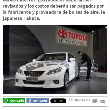
revisados y los costos deberán ser pagados por
Directivos
la fabricante y proveedora de bolsas de aire, la
Ecología y Ambiente
japonesa Takata.
Economía
El Experto
El Innovador
El Precio Que Yo Ví
Entrevista
Entrevista Exclusiva
Finanzas
Gastronomia
Internacionales
La Opinión del Director
0 COMENTARIOS
Legales