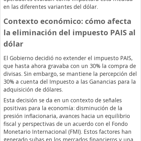
en las diferentes variantes del dólar.
Libro de Quejas
Contexto económico: cómo afecta
Medios
la eliminación del impuesto PAIS al
Millonarios
dólar
Minuto Lanzamiento
Negocios
El Gobierno decidió no extender el impuesto PAIS,
Opinion
que hasta ahora gravaba con un 30% la compra de
divisas. Sin embargo, se mantiene la percepción del
País
30% a cuenta del Impuesto a las Ganancias para la
Política
adquisición de dólares.
Publicidad y Marketing
Esta decisión se da en un contexto de señales
positivas para la economía: disminución de la
Real Estate y Propiedades
presión inflacionaria, avances hacia un equilibrio
Responsabilidad Social
fiscal y perspectivas de un acuerdo con el Fondo
Salidas
Monetario Internacional (FMI). Estos factores han
generado subas en los mercados financieros y una