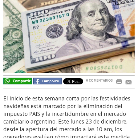
Directivos
Ecología y Ambiente
Economía
El Experto
El Innovador
El Precio Que Yo Ví
Entrevista
0 COMENTARIOS
Entrevista Exclusiva
Finanzas
El inicio de esta semana corta por las festividades
Gastronomia
navideñas está marcado por la eliminación del
impuesto PAIS y la incertidumbre en el mercado
Internacionales
cambiario argentino. Este lunes 23 de diciembre,
La Opinión del Director
desde la apertura del mercado a las 10 am, los
operadores evalúan cómo impactará esta medida
Legales