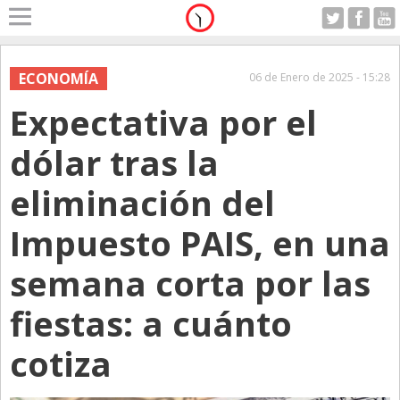
Home
A Motor
ECONOMÍA
06 de Enero de 2025 - 15:28
Lunes 10.08.2026
Expectativa por el
Alerta
Anticipo
dólar tras la
Campo
eliminación del
Carrera & Emprendedores
Impuesto PAIS, en una
Club House
Coleccionistas
semana corta por las
Con Estilo
fiestas: a cuánto
De Bolsillo
cotiza
Diarios de Argentina
Diarios del Mundo