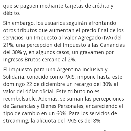
que se paguen mediante tarjetas de crédito y
Libro de Quejas
débito.
Medios
Sin embargo, los usuarios seguirán afrontando
Millonarios
otros tributos que aumentan el precio final de los
servicios: un Impuesto al Valor Agregado (IVA) del
Minuto Lanzamiento
21%, una percepción del Impuesto a las Ganancias
Negocios
del 30% y, en algunos casos, un gravamen por
Ingresos Brutos cercano al 2%.
Opinion
El Impuesto para una Argentina Inclusiva y
País
Solidaria, conocido como PAIS, impone hasta este
Política
domingo 22 de diciembre un recargo del 30% al
valor del dólar oficial. Este tributo no es
Publicidad y Marketing
reembolsable. Además, se suman las percepciones
Real Estate y Propiedades
de Ganancias y Bienes Personales, encareciendo el
Responsabilidad Social
tipo de cambio en un 60%. Para los servicios de
streaming, la alícuota del PAIS es del 8%.
Salidas