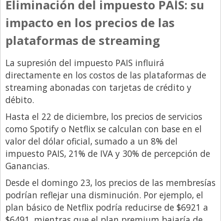
Santa Fe
Eliminación del impuesto PAÍS: su
Show Business
impacto en los precios de las
Sociedad
plataformas de streaming
Tecnología
La supresión del impuesto PAIS influirá
Tendencias
directamente en los costos de las plataformas de
streaming abonadas con tarjetas de crédito y
Viajes
débito.
Hasta el 22 de diciembre, los precios de servicios
como Spotify o Netflix se calculan con base en el
valor del dólar oficial, sumado a un 8% del
impuesto PAIS, 21% de IVA y 30% de percepción de
Ganancias.
Desde el domingo 23, los precios de las membresías
podrían reflejar una disminución. Por ejemplo, el
plan básico de Netflix podría reducirse de $6921 a
$6491, mientras que el plan premium bajaría de