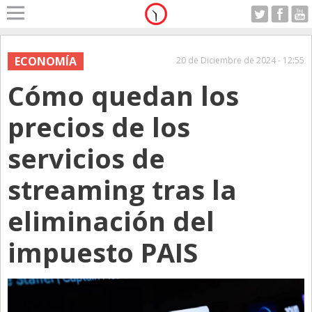
Home
A Motor
ECONOMÍA
20 de Diciembre de 2024 - 12:55
Jueves 06.08.2026
Cómo quedan los
Alerta
Anticipo
precios de los
Campo
servicios de
Carrera & Emprendedores
streaming tras la
Club House
Coleccionistas
eliminación del
Con Estilo
impuesto PAIS
De Bolsillo
Diarios de Argentina
Diarios del Mundo