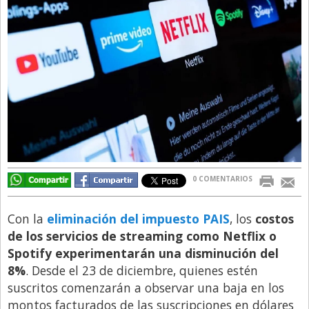
Directivos
Ecología y Ambiente
Economía
El Experto
El Innovador
El Precio Que Yo Ví
Entrevista
0 COMENTARIOS
Entrevista Exclusiva
Finanzas
Con la
eliminación del impuesto PAIS
, los
costos
Gastronomia
de los servicios de streaming como Netflix o
Spotify experimentarán una disminución del
Internacionales
8%
. Desde el 23 de diciembre, quienes estén
La Opinión del Director
suscritos comenzarán a observar una baja en los
montos facturados de las suscripciones en dólares
Legales