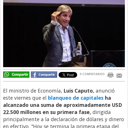
Directivos
Ecología y Ambiente
Economía
El Experto
El Innovador
El Precio Que Yo Ví
Entrevista
0 COMENTARIOS
Entrevista Exclusiva
Finanzas
El ministro de Economía,
Luis Caputo,
anunció
Gastronomia
este viernes que el
blanqueo de capitales
ha
alcanzado una suma de aproximadamente USD
Internacionales
22.500 millones en su primera fase,
dirigida
La Opinión del Director
principalmente a la declaración de dólares y dinero
en efectivo. "Hoy se termina la primera etapa del
Legales