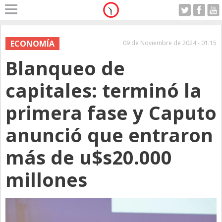
Home
A Motor
ECONOMÍA
09 de Noviembre de 2024 - 01:15
Domingo 09.08.2026
Blanqueo de
Alerta
Anticipo
capitales: terminó la
Campo
primera fase y Caputo
Carrera & Emprendedores
anunció que entraron
Club House
Coleccionistas
más de u$s20.000
Con Estilo
millones
De Bolsillo
Diarios de Argentina
Diarios del Mundo