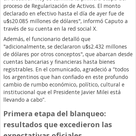
proceso de Regularización de Activos. El monto
Libro de Quejas
declarado en efectivo hasta el día de ayer fue de
Medios
u$s20.085 millones de dólares", informó Caputo a
través de su cuenta en la red social X.
Millonarios
Además, el funcionario detalló que
Minuto Lanzamiento
"adicionalmente, se declararon u$s2.432 millones
Negocios
de dólares por otros conceptos", que abarcan desde
cuentas bancarias y financieras hasta bienes
Opinion
registrables. En el comunicado, agradeció a “todos
País
los argentinos que han confiado en este profundo
Política
cambio de rumbo económico, político, cultural e
institucional que el Presidente Javier Milei está
Publicidad y Marketing
llevando a cabo”.
Real Estate y Propiedades
Primera etapa del blanqueo:
Responsabilidad Social
resultados que excedieron las
Salidas
expectativas oficiales