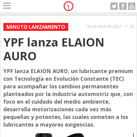
Home
A Motor
MINUTO LANZAMIENTO
06 de Abril de 2022 - 11:18
Viernes 07.08.2026
YPF lanza ELAION
Alerta
Anticipo
AURO
Campo
Carrera & Emprendedores
YPF lanza ELAION AURO, un lubricante premium
con Tecnología en Evolución Constante (TEC)
Club House
para acompañar los cambios permanentes
Coleccionistas
planteados por la industria automotriz que, con
foco en el cuidado del medio ambiente,
Con Estilo
desarrolla motorizaciones cada vez más
De Bolsillo
pequeñas y potentes, las cuales someten a los
Diarios de Argentina
lubricantes a mayores exigencias.
Diarios del Mundo