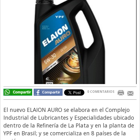
Directivos
Ecología y Ambiente
Economía
El Experto
El Innovador
El Precio Que Yo Ví
Entrevista
Entrevista Exclusiva
0 COMENTARIOS
Finanzas
Gastronomia
El nuevo ELAION AURO se elabora en el Complejo
Internacionales
Industrial de Lubricantes y Especialidades ubicado
dentro de la Refinería de La Plata y en la planta de
La Opinión del Director
YPF en Brasil; y se comercializa en 8 países de la
Legales