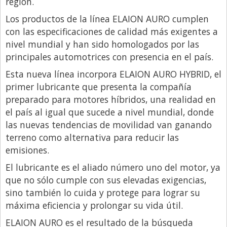
región.
Libro de Quejas
Los productos de la línea ELAION AURO cumplen
con las especificaciones de calidad más exigentes a
Medios
nivel mundial y han sido homologados por las
Millonarios
principales automotrices con presencia en el país.
Minuto Lanzamiento
Esta nueva línea incorpora ELAION AURO HYBRID, el
primer lubricante que presenta la compañía
Negocios
preparado para motores híbridos, una realidad en
Opinion
el país al igual que sucede a nivel mundial, donde
País
las nuevas tendencias de movilidad van ganando
terreno como alternativa para reducir las
Política
emisiones.
Publicidad y Marketing
El lubricante es el aliado número uno del motor, ya
Real Estate y Propiedades
que no sólo cumple con sus elevadas exigencias,
sino también lo cuida y protege para lograr su
Responsabilidad Social
máxima eficiencia y prolongar su vida útil.
Salidas
ELAION AURO es el resultado de la búsqueda