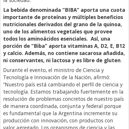
Santa Fe
La bebida denominada “BIBA” aporta una cuota
Show Business
importante de proteínas y múltiples beneficios
Sociedad
nutricionales derivados del grano de la quinoa,
uno de los alimentos vegetales que provee
Tecnología
todos los aminoácidos esenciales. Así, una
Tendencias
porción de “Biba” aporta vitaminas A, D2, E, B12
Viajes
y calcio. Además, no contiene sacarosa añadida,
ni conservantes, ni lactosa y es libre de gluten
.
Durante el evento, el ministro de Ciencia y
Tecnología e Innovación de la Nación, afirmó:
“Nuestro país está cambiando el perfil de ciencia y
tecnología. Estamos trabajando fuertemente en la
resolución de problemas concretos de nuestro país
de manera coordinada, conjunta y federal porque
es fundamental que la Argentina incremente su
producción con innovación, con productos con
valor agregado. Los organismos de ciencia y las