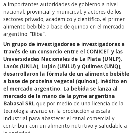
a importantes autoridades de gobierno a nivel
Libro de Quejas
nacional, provincial y municipal, y actores de los
sectores privado, académico y científico, el primer
Medios
alimento bebible a base de quinoa en el mercado
Millonarios
argentino: “Biba”.
Minuto Lanzamiento
Un grupo de investigadores e investigadoras a
Negocios
través de un consorcio entre el CONICET y las
Universidades Nacionales de La Plata (UNLP),
Opinion
Lanús (UNLA), Luján (UNLU) y Quilmes (UNQ),
País
desarrollaron la fórmula de un alimento bebible
a base de proteína vegetal (quínoa), inédito en
Política
el mercado argentino. La bebida se lanza al
Publicidad y Marketing
mercado de la mano de la pyme argentina
Real Estate y Propiedades
Babasal SRL
que por medio de una licencia de la
tecnología avanzó en la producción a escala
Responsabilidad Social
industrial para abastecer el canal comercial y
Salidas
contribuir con un alimento nutritivo y saludable a
la sociedad.