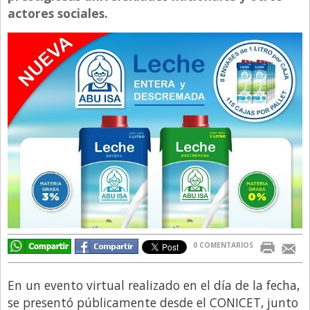
actores sociales.
Directivos
Ecología y Ambiente
Economía
El Experto
El Innovador
El Precio Que Yo Ví
Entrevista
Entrevista Exclusiva
Finanzas
Gastronomia
0 COMENTARIOS
Internacionales
La Opinión del Director
En un evento virtual realizado en el día de la fecha,
se presentó públicamente desde el CONICET, junto
Legales