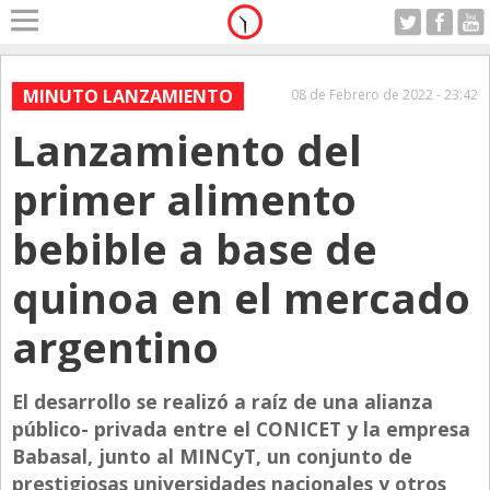
Home
A Motor
MINUTO LANZAMIENTO
08 de Febrero de 2022 - 23:42
Sabado 08.08.2026
Lanzamiento del
Alerta
Anticipo
primer alimento
Campo
bebible a base de
Carrera & Emprendedores
quinoa en el mercado
Club House
Coleccionistas
argentino
Con Estilo
El desarrollo se realizó a raíz de una alianza
De Bolsillo
público- privada entre el CONICET y la empresa
Diarios de Argentina
Babasal, junto al MINCyT, un conjunto de
Diarios del Mundo
prestigiosas universidades nacionales y otros