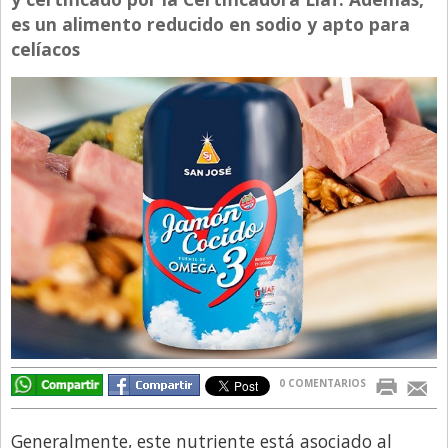
es un alimento reducido en sodio y apto para
Directivos
celíacos
Ecología y Ambiente
Economía
El Experto
El Innovador
El Precio Que Yo Ví
Entrevista
Entrevista Exclusiva
Finanzas
Gastronomia
Internacionales
0 COMENTARIOS
La Opinión del Director
Generalmente, este nutriente está asociado al
Legales