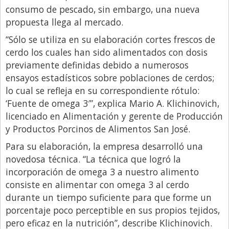
consumo de pescado, sin embargo, una nueva
Libro de Quejas
propuesta llega al mercado.
Medios
“Sólo se utiliza en su elaboración cortes frescos de
Millonarios
cerdo los cuales han sido alimentados con dosis
previamente definidas debido a numerosos
Minuto Lanzamiento
ensayos estadísticos sobre poblaciones de cerdos;
Negocios
lo cual se refleja en su correspondiente rótulo:
‘Fuente de omega 3′”, explica Mario A. Klichinovich,
Opinion
licenciado en Alimentación y gerente de Producción
País
y Productos Porcinos de Alimentos San José.
Política
Para su elaboración, la empresa desarrolló una
novedosa técnica. “La técnica que logró la
Publicidad y Marketing
incorporación de omega 3 a nuestro alimento
Real Estate y Propiedades
consiste en alimentar con omega 3 al cerdo
Responsabilidad Social
durante un tiempo suficiente para que forme un
porcentaje poco perceptible en sus propios tejidos,
Salidas
pero eficaz en la nutrición”, describe Klichinovich.