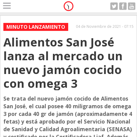
Home
A Motor
MINUTO LANZAMIENTO
04 de Noviembre de 2021 - 07:15
Sabado 08.08.2026
Alimentos San José
Alerta
Anticipo
lanza al mercado un
Campo
nuevo jamón cocido
Carrera & Emprendedores
con omega 3
Club House
Coleccionistas
Se trata del nuevo jamón cocido de Alimentos
Con Estilo
San José, el cual posee 40 miligramos de omega
De Bolsillo
3 por cada 40 gr de jamón (aproximadamente 4
fetas) y está aprobado por el Servicio Nacional
Diarios de Argentina
de Sanidad y Calidad Agroalimentaria (SENASA)
Diarios del Mundo
y certificado por la Certificadora Liaf. Además,