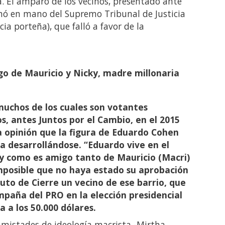
. El amparo de los vecinos, presentado ante
inó en mano del Supremo Tribunal de Justicia
cia porteña), que falló a favor de la
go de Mauricio y Nicky, madre millonaria
 muchos de los cuales son votantes
s, antes Juntos por el Cambio, en el 2015
a opinión que la figura de Eduardo Cohen
ga desarrollándose. “Eduardo vive en el
a, y como es amigo tanto de Mauricio (Macri)
mposible que no haya estado su aprobación
uto de Cierre un vecino de ese barrio, que
aña del PRO en la elección presidencial
na a los 50.000 dólares.
amistades de ideología macrista -Mirtha