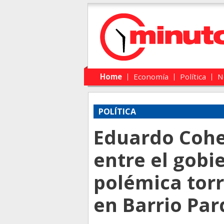
Main menu
Skip to primary content
Skip to secondary content
Home
Economía
Política
N
POLÍTICA
Eduardo Cohen
entre el gobi
polémica tor
en Barrio Pa