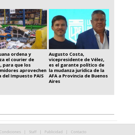
uana ordena y
Augusto Costa,
iza el courier de
vicepresidente de Vélez,
, para que los
es el garante político de
midores aprovechen
la mudanza jurídica de la
ja del Impuesto PAIS
AFA a Provincia de Buenos
Aires
 Condiciones
|
Staff
|
Publicidad
|
Contacto