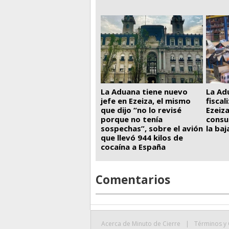
La Ad
La Aduana tiene nuevo
fiscal
jefe en Ezeiza, el mismo
Ezeiza
que dijo “no lo revisé
consu
porque no tenía
la ba
sospechas”, sobre el avión
que llevó 944 kilos de
cocaína a España
Comentarios
Acerca de Minuto de Cierre
|
Términos y