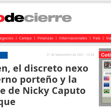
egocios
Campo
Finanzas
Internacionales
País
Vi
21 de Septiembre de 2021 - 13:44
, el discreto nexo
erno porteño y la
re de Nicky Caputo
rque