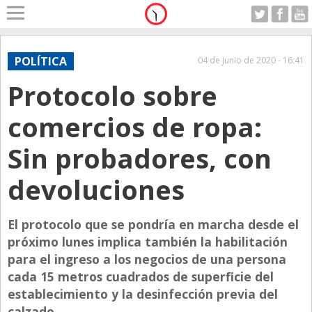
Home
A Motor
POLÍTICA
04 de Junio de 2020 - 16:41
Lunes 10.08.2026
Protocolo sobre
Alerta
Anticipo
comercios de ropa:
Campo
Sin probadores, con
Carrera & Emprendedores
devoluciones
Club House
Coleccionistas
El protocolo que se pondría en marcha desde el
Con Estilo
próximo lunes implica también la habilitación
De Bolsillo
para el ingreso a los negocios de una persona
cada 15 metros cuadrados de superficie del
Diarios de Argentina
establecimiento y la desinfección previa del
Diarios del Mundo
calzado.