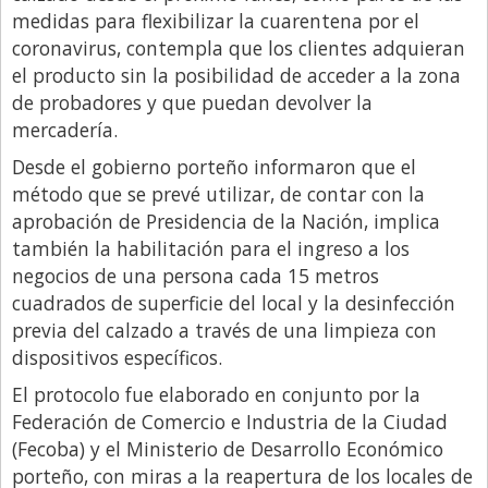
medidas para flexibilizar la cuarentena por el
Libro de Quejas
coronavirus, contempla que los clientes adquieran
Medios
el producto sin la posibilidad de acceder a la zona
de probadores y que puedan devolver la
Millonarios
mercadería.
Minuto Lanzamiento
Desde el gobierno porteño informaron que el
Negocios
método que se prevé utilizar, de contar con la
aprobación de Presidencia de la Nación, implica
Opinion
también la habilitación para el ingreso a los
País
negocios de una persona cada 15 metros
Política
cuadrados de superficie del local y la desinfección
previa del calzado a través de una limpieza con
Publicidad y Marketing
dispositivos específicos.
Real Estate y Propiedades
El protocolo fue elaborado en conjunto por la
Responsabilidad Social
Federación de Comercio e Industria de la Ciudad
(Fecoba) y el Ministerio de Desarrollo Económico
Salidas
porteño, con miras a la reapertura de los locales de