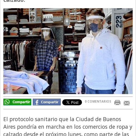
Directivos
Ecología y Ambiente
Economía
El Experto
El Innovador
El Precio Que Yo Ví
Entrevista
Entrevista Exclusiva
Finanzas
0 COMENTARIOS
Gastronomia
Internacionales
El protocolo sanitario que la Ciudad de Buenos
La Opinión del Director
Aires pondría en marcha en los comercios de ropa y
calzado desde el próximo lunes, como parte de las
Legales