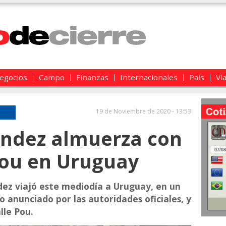
egocios
Campo
Finanzas
Internacionales
País
Vi
19 de Noviembre de 2020 - 13:53
ández almuerza con
Pou en Uruguay
dez viajó este mediodía a Uruguay, en un
o anunciado por las autoridades oficiales, y
lle Pou.