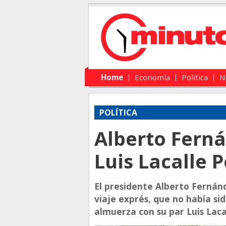
Main menu
Skip to primary content
Skip to secondary content
Home
Economía
Política
N
POLÍTICA
Alberto Fern
Luis Lacalle 
El presidente Alberto Fernán
viaje exprés, que no había sid
almuerza con su par Luis Laca