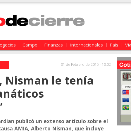
egocios
Campo
Finanzas
Internacionales
País
Vi
01 de Febrero de 2015 - 10:02
, Nisman le tenía
anáticos
”
ardian publicó un extenso artículo sobre el
a causa AMIA, Alberto Nisman, que incluye