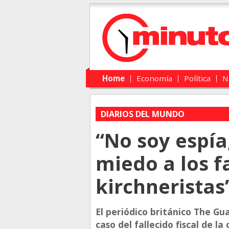
Main menu
Skip to primary content
Skip to secondary content
Home
Economía
Política
N
DIARIOS DEL MUNDO
“No soy espía
miedo a los f
kirchneristas
El periódico británico The Gu
caso del fallecido fiscal de l