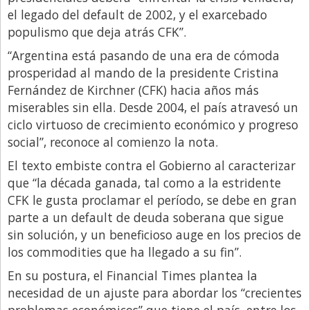
el legado del default de 2002, y el exarcebado
Libro de Quejas
populismo que deja atrás CFK”.
Medios
“Argentina está pasando de una era de cómoda
Millonarios
prosperidad al mando de la presidente Cristina
Fernández de Kirchner (CFK) hacia años más
Minuto Lanzamiento
miserables sin ella. Desde 2004, el país atravesó un
Negocios
ciclo virtuoso de crecimiento económico y progreso
social”, reconoce al comienzo la nota.
Opinion
El texto embiste contra el Gobierno al caracterizar
País
que “la década ganada, tal como a la estridente
Política
CFK le gusta proclamar el período, se debe en gran
Publicidad y Marketing
parte a un default de deuda soberana que sigue
sin solución, y un beneficioso auge en los precios de
Real Estate y Propiedades
los commodities que ha llegado a su fin”.
Responsabilidad Social
En su postura, el Financial Times plantea la
Salidas
necesidad de un ajuste para abordar los “crecientes
problemas económicos” que tiene el país, entre los