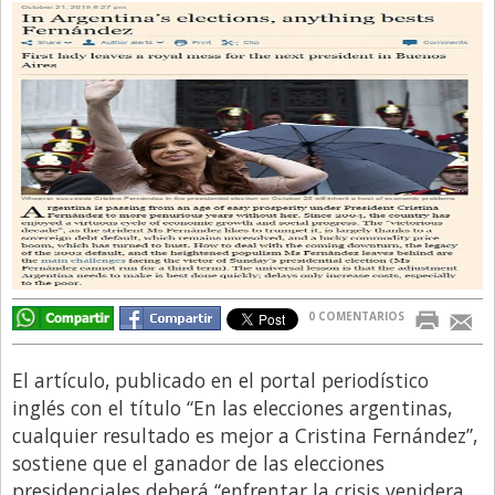
Directivos
Ecología y Ambiente
Economía
El Experto
El Innovador
El Precio Que Yo Ví
Entrevista
Entrevista Exclusiva
0 COMENTARIOS
Finanzas
Gastronomia
El artículo, publicado en el portal periodístico
inglés con el título “En las elecciones argentinas,
Internacionales
cualquier resultado es mejor a Cristina Fernández”,
La Opinión del Director
sostiene que el ganador de las elecciones
presidenciales deberá “enfrentar la crisis venidera,
Legales