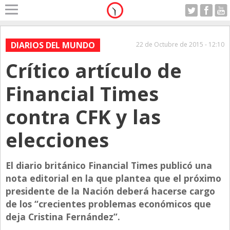
Home
A Motor
DIARIOS DEL MUNDO
22 de Octubre de 2015 - 12:10
Viernes 07.08.2026
Crítico artículo de
Alerta
Anticipo
Financial Times
Campo
contra CFK y las
Carrera & Emprendedores
elecciones
Club House
Coleccionistas
El diario británico Financial Times publicó una
Con Estilo
nota editorial en la que plantea que el próximo
De Bolsillo
presidente de la Nación deberá hacerse cargo
de los “crecientes problemas económicos que
Diarios de Argentina
deja Cristina Fernández”.
Diarios del Mundo