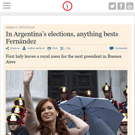
Home
A Motor
Lunes 10.08.2026
Alerta
Anticipo
Campo
Carrera & Emprendedores
Club House
Coleccionistas
Con Estilo
De Bolsillo
Diarios de Argentina
Diarios del Mundo