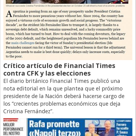
Directivos
Ecología y Ambiente
Economía
El Experto
El Innovador
El Precio Que Yo Ví
Crítico artículo de Financial Times
Entrevista
contra CFK y las elecciones
El diario británico Financial Times publicó una
Entrevista Exclusiva
nota editorial en la que plantea que el próximo
Finanzas
presidente de la Nación deberá hacerse cargo de
Gastronomia
los “crecientes problemas económicos que deja
Cristina Fernández”.
Internacionales
La Opinión del Director
Legales