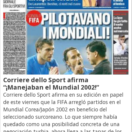
Libro de Quejas
Medios
Millonarios
Minuto Lanzamiento
Negocios
Opinion
País
Corriere dello Sport afirma
Política
“¡Manejaban el Mundial 2002!”
Publicidad y Marketing
Corriere dello Sport afirma en su edición en papel
de este viernes que la FIFA arregló partidos en el
Real Estate y Propiedades
Mundial Corea/Japón 2002 en beneficio del
Responsabilidad Social
seleccionado surcoreano. Lo que siempre había
Salidas
quedado como una posibilidad concreta de una
negociación turbia, ahora llega a las tapas de los