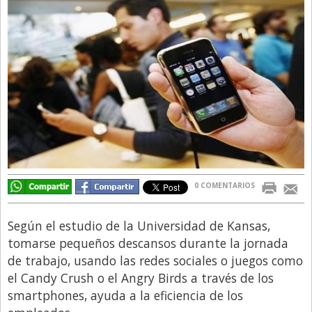
Directivos
Ecología y Ambiente
Economía
El Experto
El Innovador
El Precio Que Yo Ví
Entrevista
Entrevista Exclusiva
0 COMENTARIOS
Finanzas
Según el estudio de la Universidad de Kansas,
Gastronomia
tomarse pequeños descansos durante la jornada
de trabajo, usando las redes sociales o juegos como
Internacionales
el Candy Crush o el Angry Birds a través de los
La Opinión del Director
smartphones, ayuda a la eficiencia de los
Legales