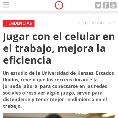
Home
A Motor
TENDENCIAS
14 de Julio de 2014 - 17:07
Viernes 07.08.2026
Jugar con el celular en
Alerta
Anticipo
el trabajo, mejora la
Campo
eficiencia
Carrera & Emprendedores
Club House
Un estudio de la Universidad de Kansas, Estados
Coleccionistas
Unidos, reveló que los recreos durante la
jornada laboral para conectarse en las redes
Con Estilo
sociales o resolver algún juego, sirven para
De Bolsillo
distenderse y tener mejor rendimiento en el
trabajo.
Diarios de Argentina
Diarios del Mundo