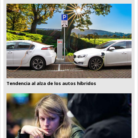
Santa Fe
Show Business
Sociedad
Tecnología
Tendencias
Viajes
Tendencia al alza de los autos híbridos