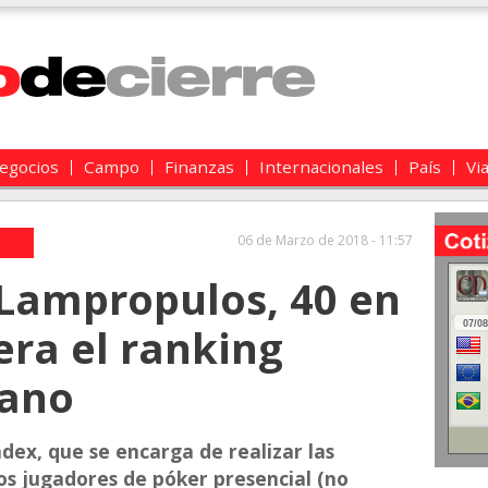
egocios
Campo
Finanzas
Internacionales
País
Vi
06 de Marzo de 2018 - 11:57
 Lampropulos, 40 en
era el ranking
cano
ndex, que se encarga de realizar las
los jugadores de póker presencial (no