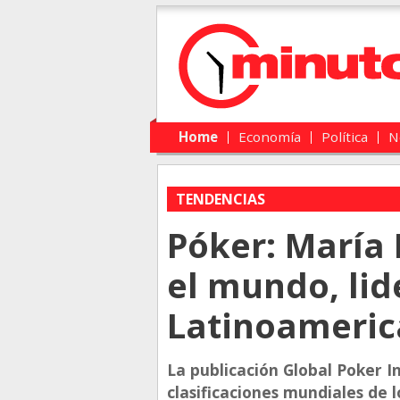
Main menu
Skip to primary content
Skip to secondary content
Home
Economía
Política
N
TENDENCIAS
Póker: María
el mundo, lid
Latinoameri
La publicación Global Poker I
clasificaciones mundiales de 