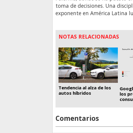
toma de decisiones. Una discip
exponente en América Latina lu
NOTAS RELACIONADAS
Tendencia al alza de los
Googl
autos híbridos
los p
consu
Comentarios