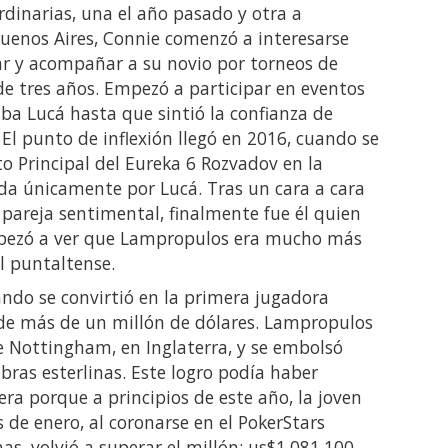
rdinarias, una el año pasado y otra a
 Buenos Aires, Connie comenzó a interesarse
ar y acompañar a su novio por torneos de
 tres años. Empezó a participar en eventos
a Lucá hasta que sintió la confianza de
El punto de inflexión llegó en 2016, cuando se
to Principal del Eureka 6 Rozvadov en la
da únicamente por Lucá. Tras un cara a cara
pareja sentimental, finalmente fue él quien
 empezó a ver que Lampropulos era mucho más
 puntaltense.
uando se convirtió en la primera jugadora
de más de un millón de dólares. Lampropulos
 Nottingham, en Inglaterra, y se embolsó
bras esterlinas. Este logro podía haber
ra porque a principios de este año, la joven
 de enero, al coronarse en el PokerStars
, volvió a superar el millón: us$1,081,100.