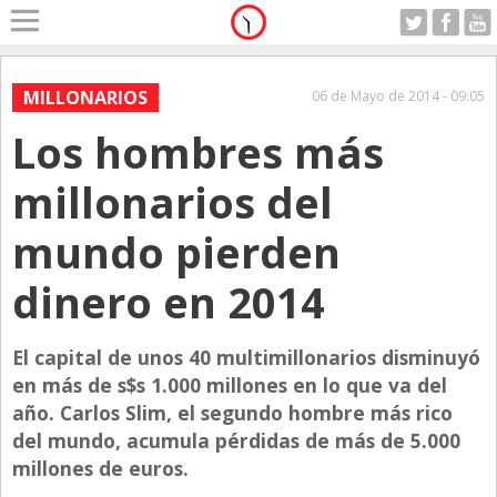
Home
A Motor
MILLONARIOS
06 de Mayo de 2014 - 09:05
Jueves 06.08.2026
Los hombres más
Alerta
Anticipo
millonarios del
Campo
mundo pierden
Carrera & Emprendedores
dinero en 2014
Club House
Coleccionistas
El capital de unos 40 multimillonarios disminuyó
Con Estilo
en más de s$s 1.000 millones en lo que va del
De Bolsillo
año. Carlos Slim, el segundo hombre más rico
del mundo, acumula pérdidas de más de 5.000
Diarios de Argentina
millones de euros.
Diarios del Mundo