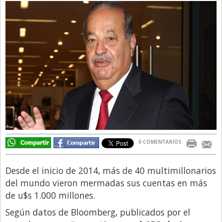
Directivos
Ecología y Ambiente
Economía
El Experto
El Innovador
El Precio Que Yo Ví
Entrevista
Entrevista Exclusiva
0 COMENTARIOS
Finanzas
Gastronomia
Desde el inicio de 2014, más de 40 multimillonarios
del mundo vieron mermadas sus cuentas en más
Internacionales
de u$s 1.000 millones.
La Opinión del Director
Según datos de Bloomberg, publicados por el
Legales