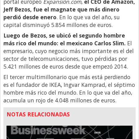
portal europeo
Expansión.com
,
el CEO de Amazon,
Jeff Bezos, fue el magnate que más dinero
Libro de Quejas
perdió desde enero
. En lo que va del año, su
Medios
capital disminuyó 5.854 millones de euros.
Millonarios
Luego de Bezos, se ubicó el segundo hombre
Minuto Lanzamiento
más rico del mundo: el mexicano Carlos Slim.
El
empresario, cuyo negocio más importante es el del
Negocios
sector de telecomunicaciones, tuvo pérdidas por
Opinion
5.421 millones de euros desde que empezó 2014.
País
El tercer multimillonario que más está perdiendo
es el fundador de IKEA, Ingvar Kamprad, el séptimo
Política
hombre más rico del mundo. En lo que va del año,
Publicidad y Marketing
acumula un rojo de 4.048 millones de euros.
Real Estate y Propiedades
NOTAS RELACIONADAS
Responsabilidad Social
Salidas