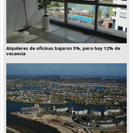
Santa Fe
Show Business
Sociedad
Tecnología
Tendencias
Alquileres de oficinas bajaron 5%, pero hay 12% de
Viajes
vacancia