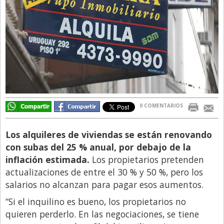
Directivos
Ecología y Ambiente
Economía
El Experto
El Innovador
El Precio Que Yo Ví
0 COMENTARIOS
Entrevista
Los alquileres de viviendas se están renovando
Entrevista Exclusiva
con subas del 25 % anual, por debajo de la
Finanzas
inflación estimada.
Los propietarios pretenden
Gastronomia
actualizaciones de entre el 30 % y 50 %, pero los
salarios no alcanzan para pagar esos aumentos.
Internacionales
“Si el inquilino es bueno, los propietarios no
La Opinión del Director
quieren perderlo. En las negociaciones, se tiene
Legales