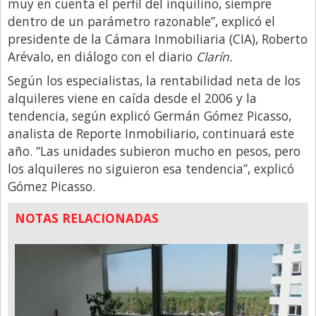
muy en cuenta el perfil del inquilino, siempre
dentro de un parámetro razonable”, explicó el
Libro de Quejas
presidente de la Cámara Inmobiliaria (CIA), Roberto
Medios
Arévalo, en diálogo con el diario
Clarín.
Millonarios
Según los especialistas, la rentabilidad neta de los
Minuto Lanzamiento
alquileres viene en caída desde el 2006 y la
tendencia, según explicó Germán Gómez Picasso,
Negocios
analista de Reporte Inmobiliario, continuará este
Opinion
año. “Las unidades subieron mucho en pesos, pero
los alquileres no siguieron esa tendencia”, explicó
País
Gómez Picasso.
Política
NOTAS RELACIONADAS
Publicidad y Marketing
Real Estate y Propiedades
Responsabilidad Social
Salidas