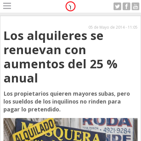
Home
A Motor
05 de Mayo de 2014 - 11:05
Los alquileres se
Jueves 06.08.2026
Alerta
renuevan con
Anticipo
aumentos del 25 %
Campo
Carrera & Emprendedores
anual
Club House
Los propietarios quieren mayores subas, pero
Coleccionistas
los sueldos de los inquilinos no rinden para
Con Estilo
pagar lo pretendido.
De Bolsillo
Diarios de Argentina
Diarios del Mundo