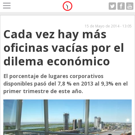
Home
A Motor
15 de Mayo de 2014 - 13:05
Cada vez hay más
Lunes 10.08.2026
Alerta
oficinas vacías por el
Anticipo
dilema económico
Campo
Carrera & Emprendedores
El porcentaje de lugares corporativos
Club House
disponibles pasó del 7,8 % en 2013 al 9,3% en el
Coleccionistas
primer trimestre de este año.
Con Estilo
De Bolsillo
Diarios de Argentina
Diarios del Mundo