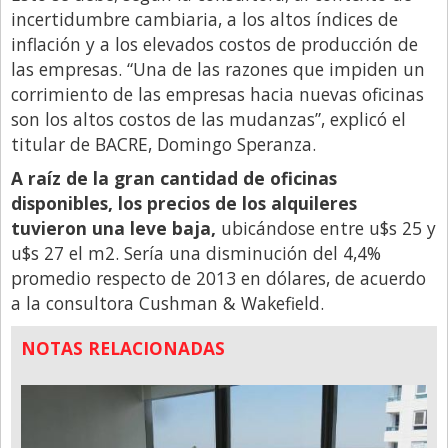
incertidumbre cambiaria, a los altos índices de
Libro de Quejas
inflación y a los elevados costos de producción de
Medios
las empresas. “Una de las razones que impiden un
corrimiento de las empresas hacia nuevas oficinas
Millonarios
son los altos costos de las mudanzas”, explicó el
Minuto Lanzamiento
titular de BACRE, Domingo Speranza.
Negocios
A raíz de la gran cantidad de oficinas
disponibles, los precios de los alquileres
Opinion
tuvieron una leve baja,
ubicándose entre u$s 25 y
País
u$s 27 el m2. Sería una disminución del 4,4%
Política
promedio respecto de 2013 en dólares, de acuerdo
a la consultora Cushman & Wakefield.
Publicidad y Marketing
Real Estate y Propiedades
NOTAS RELACIONADAS
Responsabilidad Social
Salidas