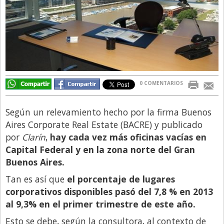
Directivos
Ecología y Ambiente
Economía
El Experto
El Innovador
0 COMENTARIOS
El Precio Que Yo Ví
Según un relevamiento hecho por la firma Buenos
Entrevista
Aires Corporate Real Estate (BACRE) y publicado
Entrevista Exclusiva
por
Clarín
,
hay cada vez más oficinas vacías en
Capital Federal y en la zona norte del Gran
Finanzas
Buenos Aires.
Gastronomia
Tan es así que
el porcentaje de lugares
Internacionales
corporativos disponibles pasó del 7,8 % en 2013
al 9,3% en el primer trimestre de este año.
La Opinión del Director
Esto se debe, según la consultora, al contexto de
Legales