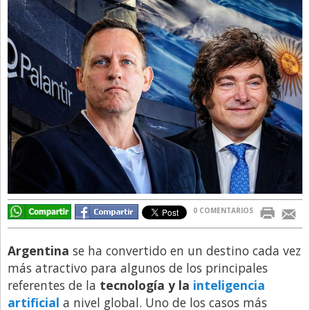
Directivos
Ecología y Ambiente
Economía
El Experto
El Innovador
El Precio Que Yo Ví
Entrevista
Entrevista Exclusiva
Finanzas
0 COMENTARIOS
Gastronomia
Argentina
se ha convertido en un destino cada vez
Internacionales
más atractivo para algunos de los principales
La Opinión del Director
referentes de la
tecnología y la
inteligencia
artificial
a nivel global. Uno de los casos más
Legales