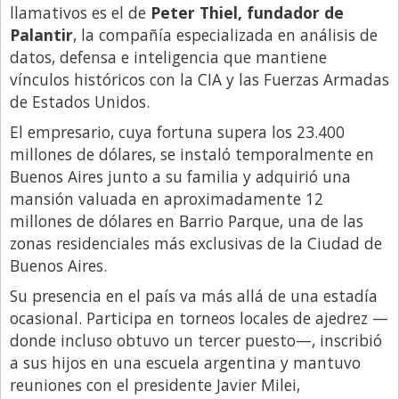
llamativos es el de
Peter Thiel, fundador de
Libro de Quejas
Palantir
, la compañía especializada en análisis de
datos, defensa e inteligencia que mantiene
Medios
vínculos históricos con la CIA y las Fuerzas Armadas
Millonarios
de Estados Unidos.
Minuto Lanzamiento
El empresario, cuya fortuna supera los 23.400
Negocios
millones de dólares, se instaló temporalmente en
Buenos Aires junto a su familia y adquirió una
Opinion
mansión valuada en aproximadamente 12
País
millones de dólares en Barrio Parque, una de las
zonas residenciales más exclusivas de la Ciudad de
Política
Buenos Aires.
Publicidad y Marketing
Su presencia en el país va más allá de una estadía
Real Estate y Propiedades
ocasional. Participa en torneos locales de ajedrez —
donde incluso obtuvo un tercer puesto—, inscribió
Responsabilidad Social
a sus hijos en una escuela argentina y mantuvo
Salidas
reuniones con el presidente Javier Milei,