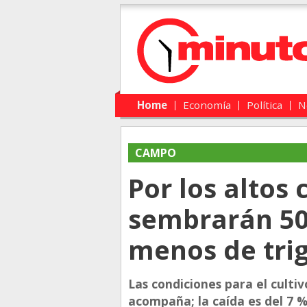
Main menu
Skip to primary content
Skip to secondary content
Home
Economía
Política
N
CAMPO
Por los altos 
sembrarán 50
menos de tri
Las condiciones para el culti
acompaña; la caída es del 7 