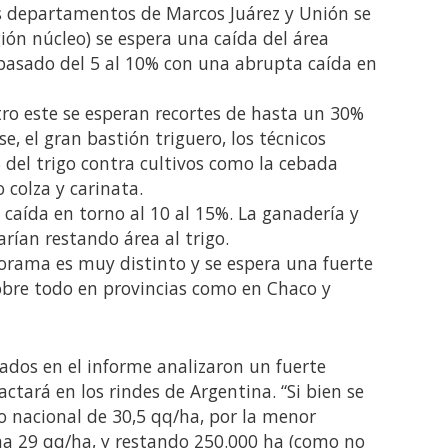
os departamentos de Marcos Juárez y Unión se
ión núcleo) se espera una caída del área
 pasado del 5 al 10% con una abrupta caída en
tro este se esperan recortes de hasta un 30%
e, el gran bastión triguero, los técnicos
 del trigo contra cultivos como la cebada
o colza y carinata.
aída en torno al 10 al 15%. La ganadería y
arían restando área al trigo.
norama es muy distinto y se espera una fuerte
sobre todo en provincias como en Chaco y
tados en el informe analizaron un fuerte
actará en los rindes de Argentina. “Si bien se
 nacional de 30,5 qq/ha, por la menor
oma 29 qq/ha, y restando 250.000 ha (como no