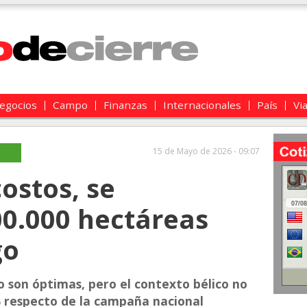
egocios
Campo
Finanzas
Internacionales
País
Vi
15 de Mayo de 2026 - 09:07
costos, se
0.000 hectáreas
go
vo son óptimas, pero el contexto bélico no
% respecto de la campaña nacional