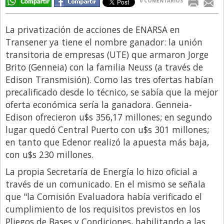
0 COMENTARIOS
Libro de Quejas
La privatización de acciones de ENARSA en
Medios
Transener ya tiene el nombre ganador: la unión
Millonarios
transitoria de empresas (UTE) que armaron Jorge
Brito (Genneia) con la familia Neuss (a través de
Minuto Lanzamiento
Edison Transmisión). Como las tres ofertas habían
Negocios
precalificado desde lo técnico, se sabía que la mejor
Opinion
oferta económica sería la ganadora. Genneia-
Edison ofrecieron u$s 356,17 millones; en segundo
País
lugar quedó Central Puerto con u$s 301 millones;
Política
en tanto que Edenor realizó la apuesta más baja,
con u$s 230 millones.
Publicidad y Marketing
La propia Secretaría de Energía lo hizo oficial a
Real Estate y Propiedades
través de un comunicado. En el mismo se señala
Responsabilidad Social
que "la Comisión Evaluadora había verificado el
Salidas
cumplimiento de los requisitos previstos en los
Pliegos de Bases y Condiciones, habilitando a las