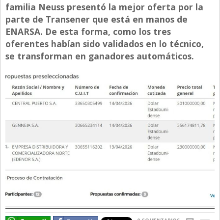
familia Neuss presentó la mejor oferta por la
Directivos
parte de Transener que está en manos de
Ecología y Ambiente
ENARSA. De esta forma, como los tres
oferentes habían sido validados en lo técnico,
Economía
se transforman en ganadores automáticos.
El Experto
El Innovador
El Precio Que Yo Ví
Entrevista
Entrevista Exclusiva
Finanzas
Gastronomia
Internacionales
La Opinión del Director
Legales