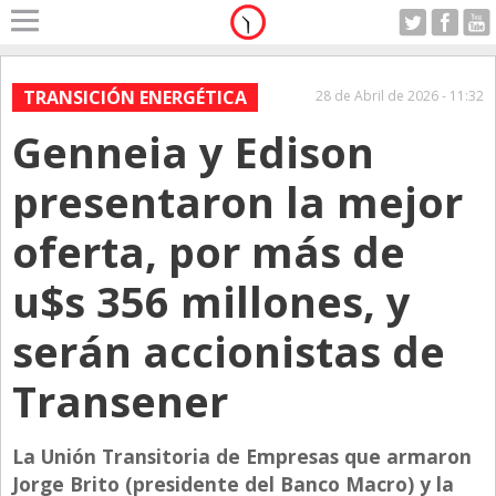
Home
A Motor
TRANSICIÓN ENERGÉTICA
28 de Abril de 2026 - 11:32
Jueves 06.08.2026
Genneia y Edison
Alerta
Anticipo
presentaron la mejor
Campo
oferta, por más de
Carrera & Emprendedores
u$s 356 millones, y
Club House
Coleccionistas
serán accionistas de
Con Estilo
Transener
De Bolsillo
Diarios de Argentina
La Unión Transitoria de Empresas que armaron
Jorge Brito (presidente del Banco Macro) y la
Diarios del Mundo