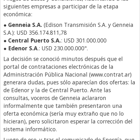
Santa Fe
siguientes empresas a participar de la etapa
Show Business
económica:
Sociedad
●
Genneia S.A.
(Edison Transmisión S.A. y Genneia
S.A.): USD 356.174.811,78
Tecnología
●
Central Puerto S.A.
: USD 301.000.000
Tendencias
●
Edenor S.A
.: USD 230.000.000".
Viajes
La decisión se conoció minutos después que el
portal de contrataciones electrónicas de la
Administración Pública Nacional (www.contrat.ar)
generara dudas, pues sólo aparecían dos ofertas: la
de Edenor y la de Central Puerto. Ante las
consultas, voceros de Genneia aclararon
informalmente que también presentaron una
oferta económica (sería muy extraño que no lo
hicieran), pero solicitaron esperar la corrección del
sistema informático.
Luego de eso, y tras el comunicado de Energía, que