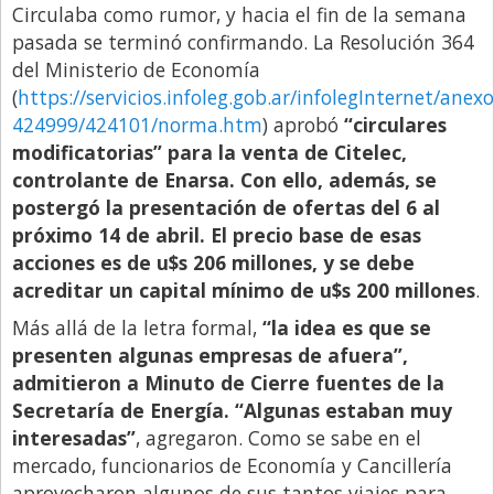
Circulaba como rumor, y hacia el fin de la semana
Libro de Quejas
pasada se terminó confirmando. La Resolución 364
del Ministerio de Economía
Medios
(
https://servicios.infoleg.gob.ar/infolegInternet/anex
Millonarios
424999/424101/norma.htm
) aprobó
“circulares
Minuto Lanzamiento
modificatorias” para la venta de Citelec,
controlante de Enarsa. Con ello, además, se
Negocios
postergó la presentación de ofertas del 6 al
Opinion
próximo 14 de abril. El precio base de esas
acciones es de u$s 206 millones, y se debe
País
acreditar un capital mínimo de u$s 200 millones
.
Política
Más allá de la letra formal,
“la idea es que se
Publicidad y Marketing
presenten algunas empresas de afuera”,
Real Estate y Propiedades
admitieron a Minuto de Cierre fuentes de la
Secretaría de Energía. “Algunas estaban muy
Responsabilidad Social
interesadas”
, agregaron. Como se sabe en el
Salidas
mercado, funcionarios de Economía y Cancillería
aprovecharon algunos de sus tantos viajes para