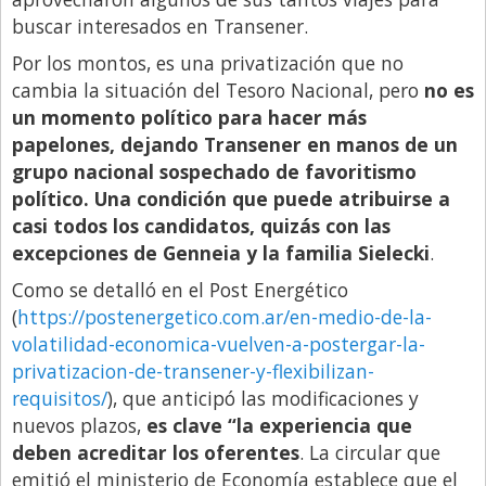
Santa Fe
buscar interesados en Transener.
Show Business
Por los montos, es una privatización que no
Sociedad
cambia la situación del Tesoro Nacional, pero
no es
un momento político para hacer más
Tecnología
papelones, dejando Transener en manos de un
Tendencias
grupo nacional sospechado de favoritismo
Viajes
político. Una condición que puede atribuirse a
casi todos los candidatos, quizás con las
excepciones de Genneia y la familia Sielecki
.
Como se detalló en el Post Energético
(
https://postenergetico.com.ar/en-medio-de-la-
volatilidad-economica-vuelven-a-postergar-la-
privatizacion-de-transener-y-flexibilizan-
requisitos/
), que anticipó las modificaciones y
nuevos plazos,
es clave “la experiencia que
deben acreditar los oferentes
. La circular que
emitió el ministerio de Economía establece que el