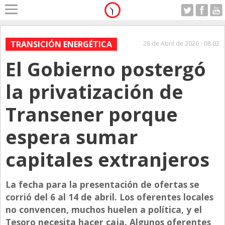
Home
A Motor
TRANSICIÓN ENERGÉTICA
28 de Abril de 2026 - 08:02
Viernes 07.08.2026
El Gobierno postergó
Alerta
Anticipo
la privatización de
Campo
Transener porque
Carrera & Emprendedores
espera sumar
Club House
Coleccionistas
capitales extranjeros
Con Estilo
La fecha para la presentación de ofertas se
De Bolsillo
corrió del 6 al 14 de abril. Los oferentes locales
Diarios de Argentina
no convencen, muchos huelen a política, y el
Diarios del Mundo
Tesoro necesita hacer caja. Algunos oferentes