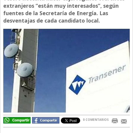
extranjeros “están muy interesados”, según
Directivos
fuentes de la Secretaría de Energía. Las
Ecología y Ambiente
desventajas de cada candidato local.
Economía
El Experto
El Innovador
El Precio Que Yo Ví
Entrevista
Entrevista Exclusiva
Finanzas
Gastronomia
Internacionales
0 COMENTARIOS
La Opinión del Director
Legales