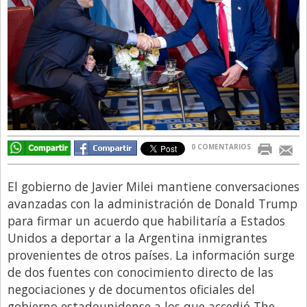
Directivos
Ecología y Ambiente
Economía
El Experto
El Innovador
El Precio Que Yo Ví
0 COMENTARIOS
Entrevista
Entrevista Exclusiva
El gobierno de Javier Milei mantiene conversaciones
avanzadas con la administración de Donald Trump
Finanzas
para firmar un acuerdo que habilitaría a Estados
Gastronomia
Unidos a deportar a la Argentina inmigrantes
provenientes de otros países. La información surge
Internacionales
de dos fuentes con conocimiento directo de las
La Opinión del Director
negociaciones y de documentos oficiales del
Legales
gobierno estadounidense a los que accedió The