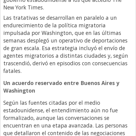
New York Times.
Libro de Quejas
Las tratativas se desarrollan en paralelo a un
Medios
endurecimiento de la política migratoria
Millonarios
impulsada por Washington, que en las últimas
semanas desplegó un operativo de deportaciones
Minuto Lanzamiento
de gran escala. Esa estrategia incluyó el envío de
Negocios
agentes migratorios a distintas ciudades y, según
Opinion
trascendió, derivó en episodios con consecuencias
fatales.
País
Un acuerdo reservado entre Buenos Aires y
Política
Washington
Publicidad y Marketing
Según las fuentes citadas por el medio
Real Estate y Propiedades
estadounidense, el entendimiento aún no fue
Responsabilidad Social
formalizado, aunque las conversaciones se
encuentran en una etapa avanzada. Las personas
Salidas
que detallaron el contenido de las negociaciones